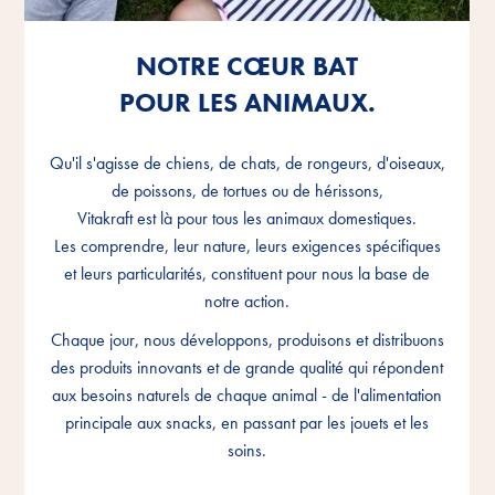
NOTRE CŒUR BAT
NOTRE CŒUR BAT
NOTRE CŒUR BAT
POUR LES ANIMAUX.
POUR LES ANIMAUX.
POUR LES ANIMAUX.
Qu'il s'agisse de chiens, de chats, de rongeurs, d'oiseaux,
Qu'il s'agisse de chiens, de chats, de rongeurs, d'oiseaux,
Qu'il s'agisse de chiens, de chats, de rongeurs, d'oiseaux,
de poissons, de tortues ou de hérissons,
de poissons, de tortues ou de hérissons,
de poissons, de tortues ou de hérissons,
Vitakraft est là pour tous les animaux domestiques.
Vitakraft est là pour tous les animaux domestiques.
Vitakraft est là pour tous les animaux domestiques.
Les comprendre, leur nature, leurs exigences spécifiques
Les comprendre, leur nature, leurs exigences spécifiques
Les comprendre, leur nature, leurs exigences spécifiques
et leurs particularités, constituent pour nous la base de
et leurs particularités, constituent pour nous la base de
et leurs particularités, constituent pour nous la base de
notre action.
notre action.
notre action.
Chaque jour, nous développons, produisons et distribuons
Chaque jour, nous développons, produisons et distribuons
Chaque jour, nous développons, produisons et distribuons
des produits innovants et de grande qualité qui répondent
des produits innovants et de grande qualité qui répondent
des produits innovants et de grande qualité qui répondent
aux besoins naturels de chaque animal - de l'alimentation
aux besoins naturels de chaque animal - de l'alimentation
aux besoins naturels de chaque animal - de l'alimentation
principale aux snacks, en passant par les jouets et les
principale aux snacks, en passant par les jouets et les
principale aux snacks, en passant par les jouets et les
soins.
soins.
soins.