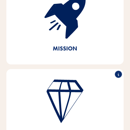
Avec passion et empathie pour les besoins des
animaux de compagnie et de leurs propriétaires,
nous développons, produisons et distribuons des
produits innovants, de haute qualité et adaptés aux
besoins. En agissant de manière durable, nous
apportons notre contribution à la préservation des
ressources naturelles vitales.
MISSION
Performance exceptionnelle, travail en partenariat,
force d'innovation & action responsable - tels sont les
piliers sur lesquels reposent les valeurs de notre
entreprise.
Ces valeurs fondamentales sont le fondement et
l'orientation de notre pensée et de notre action, et
elles nous aident à nous développer et à grandir -