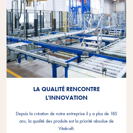
LA QUALITÉ RENCONTRE
LA QUALITÉ RENCONTRE
LA QUALITÉ RENCONTRE
L'INNOVATION
L'INNOVATION
L'INNOVATION
Depuis la création de notre entreprise il y a plus de 185
Depuis la création de notre entreprise il y a plus de 185
Depuis la création de notre entreprise il y a plus de 185
ans, la qualité des produits est la priorité absolue de
ans, la qualité des produits est la priorité absolue de
ans, la qualité des produits est la priorité absolue de
Vitakraft.
Vitakraft.
Vitakraft.