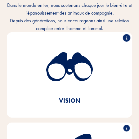
Dans le monde entier, nous soutenons chaque jour le bien-être et
l'épanouissement des animaux de compagnie.
Depuis des générations, nous encourageons ainsi une relation
complice entre l'homme et l'animal.
Nous comprenons le lien intime qui unit l'homme et
l'animal et nous voulons améliorer chaque jour la
cohabitation. Dans chaque foyer pour animaux et
partout dans le monde.
Tout à fait dans l'esprit du message de notre marque
Vitakraft. Par amour.
VISION