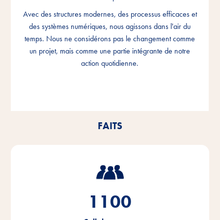
Avec des structures modernes, des processus efficaces et
Avec des structures modernes, des processus efficaces et
Avec des structures modernes, des processus efficaces et
des systèmes numériques, nous agissons dans l'air du
des systèmes numériques, nous agissons dans l'air du
des systèmes numériques, nous agissons dans l'air du
temps. Nous ne considérons pas le changement comme
temps. Nous ne considérons pas le changement comme
temps. Nous ne considérons pas le changement comme
un projet, mais comme une partie intégrante de notre
un projet, mais comme une partie intégrante de notre
un projet, mais comme une partie intégrante de notre
action quotidienne.
action quotidienne.
action quotidienne.
FAITS
1100