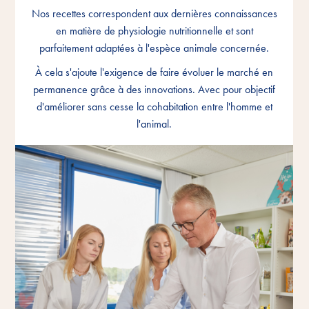
Nos recettes correspondent aux dernières connaissances
Nos recettes correspondent aux dernières connaissances
Nos recettes correspondent aux dernières connaissances
en matière de physiologie nutritionnelle et sont
en matière de physiologie nutritionnelle et sont
en matière de physiologie nutritionnelle et sont
parfaitement adaptées à l'espèce animale concernée.
parfaitement adaptées à l'espèce animale concernée.
parfaitement adaptées à l'espèce animale concernée.
À cela s'ajoute l'exigence de faire évoluer le marché en
À cela s'ajoute l'exigence de faire évoluer le marché en
À cela s'ajoute l'exigence de faire évoluer le marché en
permanence grâce à des innovations. Avec pour objectif
permanence grâce à des innovations. Avec pour objectif
permanence grâce à des innovations. Avec pour objectif
d'améliorer sans cesse la cohabitation entre l'homme et
d'améliorer sans cesse la cohabitation entre l'homme et
d'améliorer sans cesse la cohabitation entre l'homme et
l'animal.
l'animal.
l'animal.