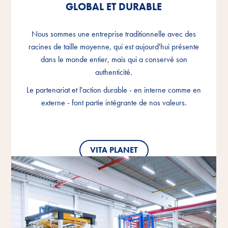
GLOBAL ET DURABLE
GLOBAL ET DURABLE
GLOBAL ET DURABLE
Nous sommes une entreprise traditionnelle avec des
Nous sommes une entreprise traditionnelle avec des
Nous sommes une entreprise traditionnelle avec des
racines de taille moyenne, qui est aujourd'hui présente
racines de taille moyenne, qui est aujourd'hui présente
racines de taille moyenne, qui est aujourd'hui présente
dans le monde entier, mais qui a conservé son
dans le monde entier, mais qui a conservé son
dans le monde entier, mais qui a conservé son
authenticité.
authenticité.
authenticité.
Le partenariat et l'action durable - en interne comme en
Le partenariat et l'action durable - en interne comme en
Le partenariat et l'action durable - en interne comme en
externe - font partie intégrante de nos valeurs.
externe - font partie intégrante de nos valeurs.
externe - font partie intégrante de nos valeurs.
VITA PLANET
VITA PLANET
VITA PLANET