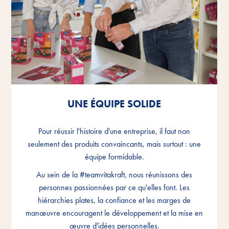
UNE ÉQUIPE SOLIDE
UNE ÉQUIPE SOLIDE
UNE ÉQUIPE SOLIDE
Pour réussir l'histoire d'une entreprise, il faut non
Pour réussir l'histoire d'une entreprise, il faut non
Pour réussir l'histoire d'une entreprise, il faut non
seulement des produits convaincants, mais surtout : une
seulement des produits convaincants, mais surtout : une
seulement des produits convaincants, mais surtout : une
équipe formidable.
équipe formidable.
équipe formidable.
Au sein de la #teamvitakraft, nous réunissons des
Au sein de la #teamvitakraft, nous réunissons des
Au sein de la #teamvitakraft, nous réunissons des
personnes passionnées par ce qu'elles font. Les
personnes passionnées par ce qu'elles font. Les
personnes passionnées par ce qu'elles font. Les
hiérarchies plates, la confiance et les marges de
hiérarchies plates, la confiance et les marges de
hiérarchies plates, la confiance et les marges de
manœuvre encouragent le développement et la mise en
manœuvre encouragent le développement et la mise en
manœuvre encouragent le développement et la mise en
œuvre d'idées personnelles.
œuvre d'idées personnelles.
œuvre d'idées personnelles.