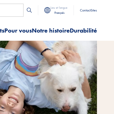
Lieu et langue
Contact
Sites
Français
ts
Pour vous
Notre histoire
Durabilité