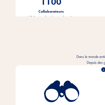
1100
Collaborateurs
à Brême et dans le monde entier
Dans le monde enti
Depuis des g
Nous comprenons le lien intime qui unit l'homme et
l'animal et nous voulons améliorer chaque jour la
cohabitation. Dans chaque foyer pour animaux et
partout dans le monde.