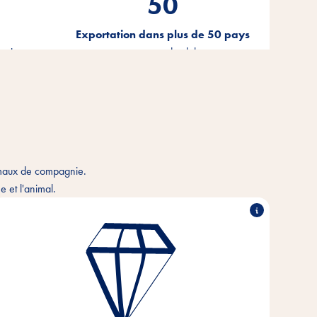
50
Exportation dans plus de 50 pays
bution
tout autour du globe
imaux de compagnie.
 et l'animal.
Performance exceptionnelle, travail en partenariat,
force d'innovation & action responsable - tels sont
les piliers sur lesquels reposent les valeurs de notre
entreprise.
Ces valeurs fondamentales sont le fondement et