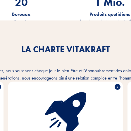
20
1.2
Mio.
Bureaux
Produits quotidiens
sur 3 continents
dans la production et la distri
LA CHARTE VITAKRAFT
er, nous soutenons chaque jour le bien-être et l'épanouissement des an
énérations, nous encourageons ainsi une relation complice entre l'homme
Avec passion et empathie pour les besoins des
animaux de compagnie et de leurs propriétaires,
nous développons, produisons et distribuons des
produits innovants, de haute qualité et adaptés aux
besoins. En agissant de manière durable, nous