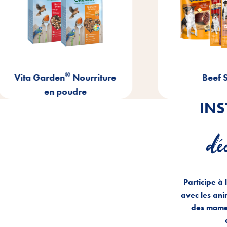
®
®
a Garden
Nourriture
Beef Stick
en poudre
IN
dé
Participe à 
avec les an
des mome