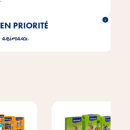
s
EN PRIORITÉ
nts dans nos produits uniquement dans la mesure où ils
s animaux
aux besoins réels de ton animal préféré.