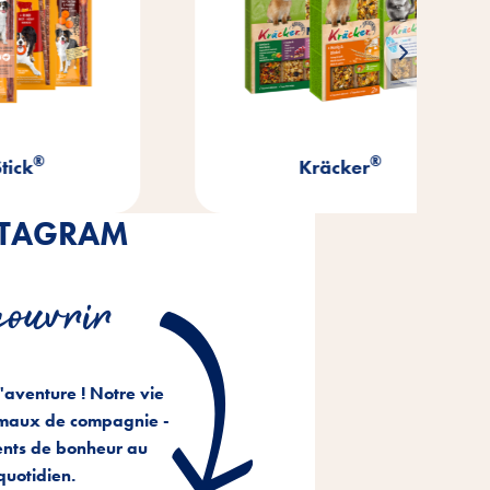
®
Kräcker
STAGRAM
couvrir
l'aventure ! Notre vie
imaux de compagnie -
nts de bonheur au
quotidien.