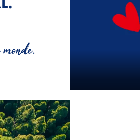
L.
 monde.