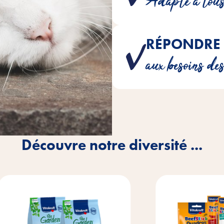
Adapté à tou
RÉPONDRE 
Nous recommandons les nutrime
aux besoins de
correspondent 
Découvre notre diversité ...