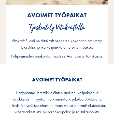
AVOIMET TYÖPAIKAT
AVOIMET TYÖPAIKAT
AVOIMET TYÖPAIKAT
Työskentely Vitakraftilla
Työskentely Vitakraftilla
Työskentely Vitakraftilla
Vitakraft Suomi on Vitakraft pet caren kokonaan omistama
Vitakraft Suomi on Vitakraft pet caren kokonaan omistama
Vitakraft Suomi on Vitakraft pet caren kokonaan omistama
tytäryhtiö, jonka kotipaikka on Bremen, Saksa.
tytäryhtiö, jonka kotipaikka on Bremen, Saksa.
tytäryhtiö, jonka kotipaikka on Bremen, Saksa.
Pohjoismaiden pääkonttori sijaitsee Aarhusissa, Tanskassa.
Pohjoismaiden pääkonttori sijaitsee Aarhusissa, Tanskassa.
Pohjoismaiden pääkonttori sijaitsee Aarhusissa, Tanskassa.
AVOIMET TYÖPAIKAT
Harjoitamme lemmikkieläinten ruokien, välipalojen ja
tarvikkeiden myyntiä, markkinointia ja jakelua. Johtavana
brändinä löydät tuotteitamme muun muassa lemmikkikaupoista,
supermarketeista, puutarhakaupoista ja rautakaupoista.