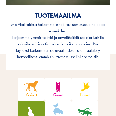
TUOTEMAAILMA
TUOTEMAAILMA
Me Vitakraftissa haluamme tehdä ravitsemuksesta helppoa
Me Vitakraftissa haluamme tehdä ravitsemuksesta helppoa
lemmikillesi:
lemmikillesi:
Tarjoamme ymmärrettäviä ja tarvelähtöisiä tuotteita kaikille
Tarjoamme ymmärrettäviä ja tarvelähtöisiä tuotteita kaikille
eläimille kaikissa tilanteissa ja kaikkina aikoina. Ne
eläimille kaikissa tilanteissa ja kaikkina aikoina. Ne
täyttävät korkeimmat laatuvaatimukset ja on räätälöity
täyttävät korkeimmat laatuvaatimukset ja on räätälöity
ihanteellisesti lemmikkisi ravitsemuksellisiin tarpeisiin.
ihanteellisesti lemmikkisi ravitsemuksellisiin tarpeisiin.
Suodata tuotteet
Koirat
Kissat
Linnut