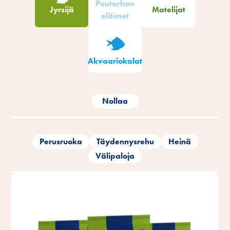
Puutarhan
Jyrsijä
Matelijat
eläimet
Akvaariokalat
Nollaa
Perusruoka
Täydennysrehu
Heinä
Välipaloja