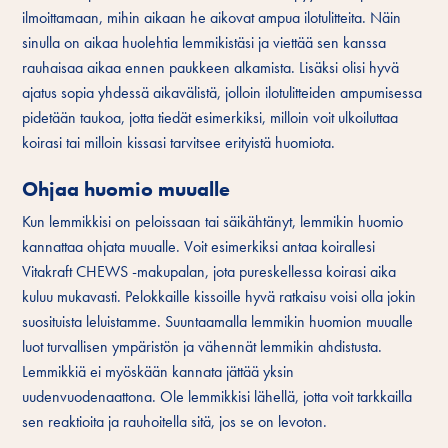
ilmoittamaan, mihin aikaan he aikovat ampua ilotulitteita. Näin
sinulla on aikaa huolehtia lemmikistäsi ja viettää sen kanssa
rauhaisaa aikaa ennen paukkeen alkamista. Lisäksi olisi hyvä
ajatus sopia yhdessä aikavälistä, jolloin ilotulitteiden ampumisessa
pidetään taukoa, jotta tiedät esimerkiksi, milloin voit ulkoiluttaa
koirasi tai milloin kissasi tarvitsee erityistä huomiota.
Ohjaa huomio muualle
Kun lemmikkisi on peloissaan tai säikähtänyt, lemmikin huomio
kannattaa ohjata muualle. Voit esimerkiksi antaa koirallesi
Vitakraft CHEWS -makupalan, jota pureskellessa koirasi aika
kuluu mukavasti. Pelokkaille kissoille hyvä ratkaisu voisi olla jokin
suosituista leluistamme. Suuntaamalla lemmikin huomion muualle
luot turvallisen ympäristön ja vähennät lemmikin ahdistusta.
Lemmikkiä ei myöskään kannata jättää yksin
uudenvuodenaattona. Ole lemmikkisi lähellä, jotta voit tarkkailla
sen reaktioita ja rauhoitella sitä, jos se on levoton.