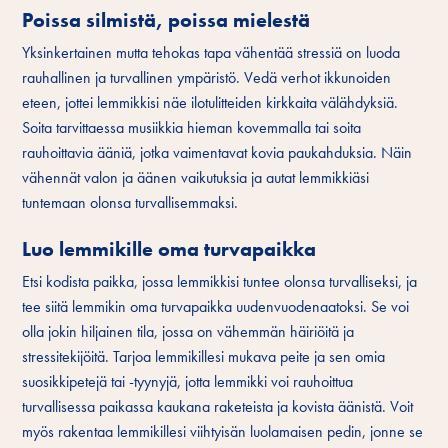
Poissa silmistä, poissa mielestä
Yksinkertainen mutta tehokas tapa vähentää stressiä on luoda
rauhallinen ja turvallinen ympäristö. Vedä verhot ikkunoiden
eteen, jottei lemmikkisi näe ilotulitteiden kirkkaita välähdyksiä.
Soita tarvittaessa musiikkia hieman kovemmalla tai soita
rauhoittavia ääniä, jotka vaimentavat kovia paukahduksia. Näin
vähennät valon ja äänen vaikutuksia ja autat lemmikkiäsi
tuntemaan olonsa turvallisemmaksi.
Luo lemmikille oma turvapaikka
Etsi kodista paikka, jossa lemmikkisi tuntee olonsa turvalliseksi, ja
tee siitä lemmikin oma turvapaikka uudenvuodenaatoksi. Se voi
olla jokin hiljainen tila, jossa on vähemmän häiriöitä ja
stressitekijöitä. Tarjoa lemmikillesi mukava peite ja sen omia
suosikkipetejä tai -tyynyjä, jotta lemmikki voi rauhoittua
turvallisessa paikassa kaukana raketeista ja kovista äänistä. Voit
myös rakentaa lemmikillesi viihtyisän luolamaisen pedin, jonne se