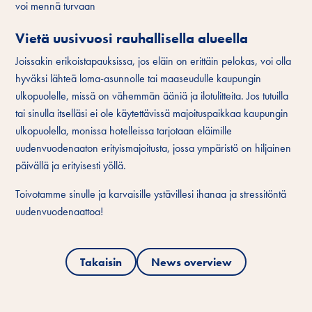
voi mennä turvaan
Vietä uusivuosi rauhallisella alueella
Joissakin erikoistapauksissa, jos eläin on erittäin pelokas, voi olla
hyväksi lähteä loma-asunnolle tai maaseudulle kaupungin
ulkopuolelle, missä on vähemmän ääniä ja ilotulitteita. Jos tutuilla
tai sinulla itselläsi ei ole käytettävissä majoituspaikkaa kaupungin
ulkopuolella, monissa hotelleissa tarjotaan eläimille
uudenvuodenaaton erityismajoitusta, jossa ympäristö on hiljainen
päivällä ja erityisesti yöllä.
Toivotamme sinulle ja karvaisille ystävillesi ihanaa ja stressitöntä
uudenvuodenaattoa!
Takaisin
News overview