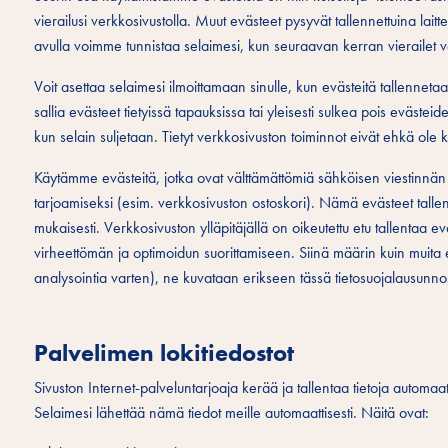
vierailusi verkkosivustolla. Muut evästeet pysyvät tallennettuina lait
avulla voimme tunnistaa selaimesi, kun seuraavan kerran vierailet v
Voit asettaa selaimesi ilmoittamaan sinulle, kun evästeitä tallennetaan
sallia evästeet tietyissä tapauksissa tai yleisesti sulkea pois evästei
kun selain suljetaan. Tietyt verkkosivuston toiminnot eivät ehkä ole kä
Käytämme evästeitä, jotka ovat välttämättömiä sähköisen viestinnän k
tarjoamiseksi (esim. verkkosivuston ostoskori). Nämä evästeet tal
mukaisesti. Verkkosivuston ylläpitäjällä on oikeutettu etu tallentaa 
virheettömän ja optimoidun suorittamiseen. Siinä määrin kuin muita ev
analysointia varten), ne kuvataan erikseen tässä tietosuojalausunno
Palvelimen lokitiedostot
Sivuston Internet-palveluntarjoaja kerää ja tallentaa tietoja automaatt
Selaimesi lähettää nämä tiedot meille automaattisesti. Näitä ovat: