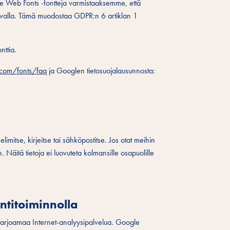
e Web Fonts -fontteja varmistaaksemme, että
avalla. Tämä muodostaa GDPR:n 6 artiklan 1
nttia.
.com/fonts/faq
ja Googlen tietosuojalausunnosta:
imitse, kirjeitse tai sähköpostitse. Jos otat meihin
 Näitä tietoja ei luovuteta kolmansille osapuolille
ntitoiminnolla
arjoamaa Internet-analyysipalvelua. Google