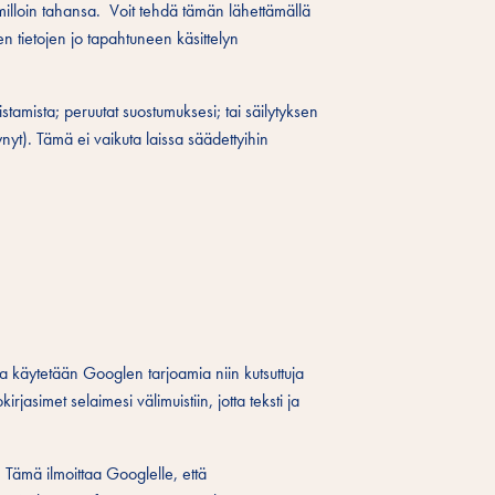
illoin tahansa. Voit tehdä tämän lähettämällä
en tietojen jo tapahtuneen käsittelyn
amista; peruutat suostumuksesi; tai säilytyksen
ynyt). Tämä ei vaikuta laissa säädettyihin
la käytetään Googlen tarjoamia niin kutsuttuja
irjasimet selaimesi välimuistiin, jotta teksti ja
 Tämä ilmoittaa Googlelle, että