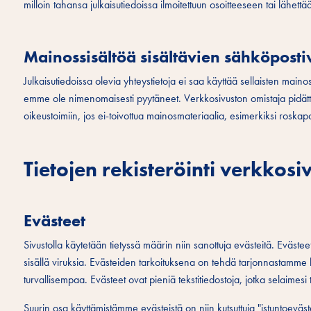
milloin tahansa julkaisutiedoissa ilmoitettuun osoitteeseen tai lähett
Mainossisältöä sisältävien sähköposti
Julkaisutiedoissa olevia yhteystietoja ei saa käyttää sellaisten maino
emme ole nimenomaisesti pyytäneet. Verkkosivuston omistaja pidät
oikeustoimiin, jos ei-toivottua mainosmateriaalia, esimerkiksi roskap
Tietojen rekisteröinti verkkos
Evästeet
Sivustolla käytetään tietyssä määrin niin sanottuja evästeitä. Evästeet
sisällä viruksia. Evästeiden tarkoituksena on tehdä tarjonnastamme
turvallisempaa. Evästeet ovat pieniä tekstitiedostoja, jotka selaimesi 
Suurin osa käyttämistämme evästeistä on niin kutsuttuja "istuntoeväst