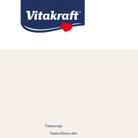
Tietosuoja
Vastuullinen elin