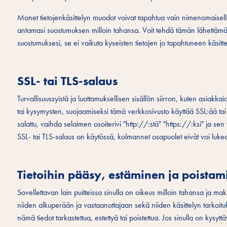
Monet tietojenkäsittelyn muodot voivat tapahtua vain nimenomaisell
antamasi suostumuksen milloin tahansa. Voit tehdä tämän lähettämäl
suostumuksesi, se ei vaikuta kyseisten tietojen jo tapahtuneen käsitt
SSL- tai TLS-salaus
Turvallisuussyistä ja luottamuksellisen sisällön siirron, kuten asiakk
tai kysymysten, suojaamiseksi tämä verkkosivusto käyttää SSL:ää tai 
salattu, vaihda selaimen osoiterivi "http://:stä" "https://:ksi" ja s
SSL- tai TLS-salaus on käytössä, kolmannet osapuolet eivät voi lukea 
Tietoihin pääsy, estäminen ja poista
Sovellettavan lain puitteissa sinulla on oikeus milloin tahansa ja mak
niiden alkuperään ja vastaanottajaan sekä niiden käsittelyn tarkoit
nämä tiedot tarkastettua, estettyä tai poistettua. Jos sinulla on kysytt