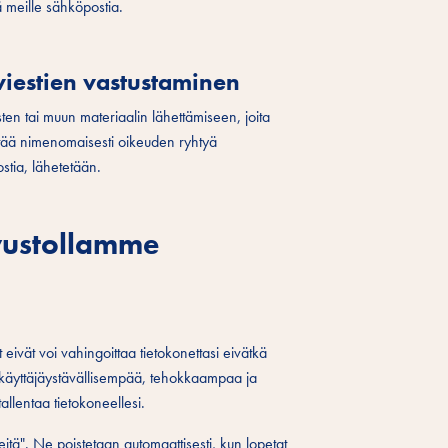
ää meille sähköpostia.
viestien vastustaminen
sten tai muun materiaalin lähettämiseen, joita
tää nimenomaisesti oikeuden ryhtyä
ostia, lähetetään.
ivustollamme
 eivät voi vahingoittaa tietokonettasi eivätkä
 käyttäjäystävällisempää, tehokkaampaa ja
tallentaa tietokoneellesi.
eitä". Ne poistetaan automaattisesti, kun lopetat