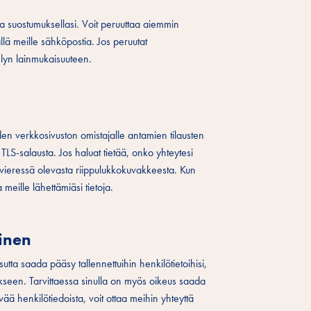
a suostumuksellasi. Voit peruuttaa aiemmin
lä meille sähköpostia. Jos peruutat
elyn lainmukaisuuteen.
aiden verkkosivuston omistajalle antamien tilausten
TLS-salausta. Jos haluat tietää, onko yhteytesi
en vieressä olevasta riippulukkokuvakkeesta. Kun
meille lähettämiäsi tietoja.
minen
sutta saada pääsy tallennettuihin henkilötietoihisi,
ukseen. Tarvittaessa sinulla on myös oikeus saada
ävää henkilötiedoista, voit ottaa meihin yhteyttä