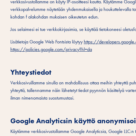
verkkosivustollamme on käyty IP-osoitteesi kautta. Käytämme Googl
verkkopalvelumme näytetään yhdenmukaisella ja houkuttelevalla t
kohdan f alakohdan mukaisen oikeutetun edun.
Jos selaimesi ei tue verkkokirjasimia, se käyttää tietokoneesi oletusfo
Lisätietoja Google Web Fontsista löytyy
https://developers.google
https://policies.google.com/privacy?hl=da
Yhteystiedot
Verkkosivuillamme sinulla on mahdollisuus ottaa meihin yhteyttä puhel
yhteyttä, tallennamme näin lähetetyt tiedot pyynnön käsittelyä varten.
ilman nimenomaista suostumustasi.
Google Analyticsin käyttö anonymisoi
Käytämme verkkosivustollamme Google Analyticsia, Google LLC:n t