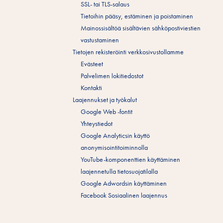
SSL- tai TLS-salaus
Tietoihin pääsy, estäminen ja poistaminen
Mainossisältöä sisältävien sähköpostiviestien
vastustaminen
Tietojen rekisteröinti verkkosivustollamme
Evästeet
Palvelimen lokitiedostot
Kontakti
Laajennukset ja työkalut
Google Web -fontit
Yhteystiedot
Google Analyticsin käyttö
anonymisointitoiminnolla
YouTube-komponenttien käyttäminen
laajennetulla tietosuojatilalla
Google Adwordsin käyttäminen
Facebook Sosiaalinen laajennus