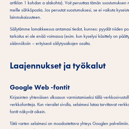
artiklan 1 kohdan a alakohta). Voit peruuttaa tämän suostumuksen m
meille sähköpostia. Jos peruutat suostumuksesi, se ei vaikuta kyseist
lainmukaisuuteen.
Säilytämme lomakkeessa antamasi tiedot, kunnes: pyydät niiden poist
tarkoitus ei ole enää voimassa (esim. kun kyselysi käsittely on päätt
säännöksiin – erityisesti säilytysaikojen osalta.
Laajennukset ja työkalut
Google Web -fontit
Kirjasinten yhtenäisen ulkoasun varmistamiseksi tällä verkkosivustol
verkkofontteja. Kun vierailet sivulla, selaimesi lataa tarvittavat verkkok
fontit näkyvät oikein.
Tätä varten selaimesi on muodostettava yhteys Googlen palvelimiin.