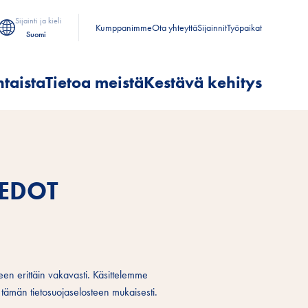
Sijainti ja kieli
Kumppanimme
Ota yhteyttä
Sijainnit
Työpaikat
Suomi
taista
Tietoa meistä
Kestävä kehitys
IEDOT
een erittäin vakavasti. Käsittelemme
ä tämän tietosuojaselosteen mukaisesti.