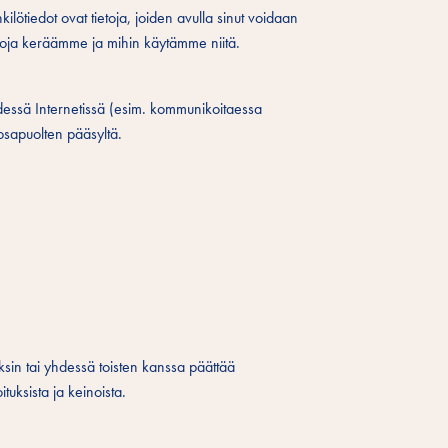
kilötiedot ovat tietoja, joiden avulla sinut voidaan
etoja keräämme ja mihin käytämme niitä.
ydessä Internetissä (esim. kommunikoitaessa
 osapuolten pääsyltä.
yksin tai yhdessä toisten kanssa päättää
ituksista ja keinoista.