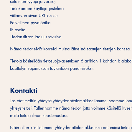
selaimen tyyppi ja versio;
Tietokoneen käyttöjärjestelmä
viittaavan sivun URL-osoite
Palvelimen pyyntöaika
IP-osoite
Tiedonsiirron laajuus tavuina
Nämä tiedot eivät korreloi muista lähteistä saatujen tietojen kanssa.
Tietoja käsitellään tietosuoja-asetuksen 6 artiklan 1 kohdan b alako
käsittelyn sopimuksen täytäntöön panemiseksi.
Kontakti
Jos otat meihin yhteyttä yhteydenottolomakkeellamme, saamme lom
yhteystietosi. Tallennamme nämä tiedot, jotta voimme käsitellä kysel
näitä tietoja ilman suostumustasi.
Näin ollen käsittelemme yhteydenottolomakkeessa antamiasi tietoja