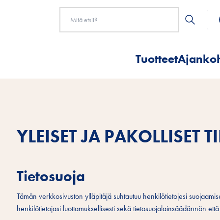
Tuotteet
Ajankoh
YLEISET JA PAKOLLISET T
Tietosuoja
Tämän verkkosivuston ylläpitäjä suhtautuu henkilötietojesi suojaamis
henkilötietojasi luottamuksellisesti sekä tietosuojalainsäädännön ett