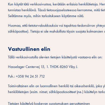
Kun käytät tätä verkkosivustoa, kerätään erilaisia henkilötietoja. Hen
tunnistaa henkilönä. Tässä tietosuojaselosteessa kerromme, mitä ti
Selitämme myös, mihin tarkoitukseen käytämme niitä.
Huomaa, että tietoturvaloukkauksia voi tapahtua tiedonsiirron yhte
sähköpostitse). Tietoja ei ole mahdollista täysin suojata kolmansien
Vastuullinen elin
Tällä verkkosivustolla olevien tietojen käsittelystä vastaava elin on:
Hasselager Centervej 15, 1. THDK-8260 Viby J.
Puh.: +358 94 24 51 712
Toimivaltainen elin on luonnollinen henkilö tai oikeushenkilö, joka 
henkilötietojen (esim. nimet, sähköpostiosoitteet jne.) käsittelyn tarko
Tietojen käsittelyä koskevan suostumuksen peruuttaminen