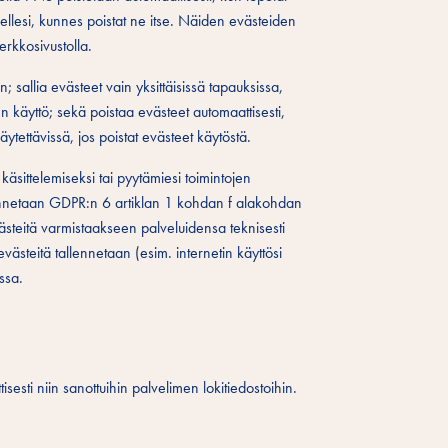
teellesi, kunnes poistat ne itse. Näiden evästeiden
erkkosivustolla.
; sallia evästeet vain yksittäisissä tapauksissa,
den käyttö; sekä poistaa evästeet automaattisesti,
ytettävissä, jos poistat evästeet käytöstä.
äsittelemiseksi tai pyytämiesi toimintojen
lennetaan GDPR:n 6 artiklan 1 kohdan f alakohdan
evästeitä varmistaakseen palveluidensa teknisesti
ästeitä tallennetaan (esim. internetin käyttösi
ssa.
isesti niin sanottuihin palvelimen lokitiedostoihin.