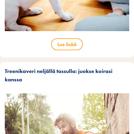
Lue lisää
Treenikaveri neljällä tassulla: juokse koirasi
kanssa