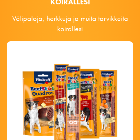
KOIRALLESI
Välipaloja, herkkuja ja muita tarvikkeita
koirallesi