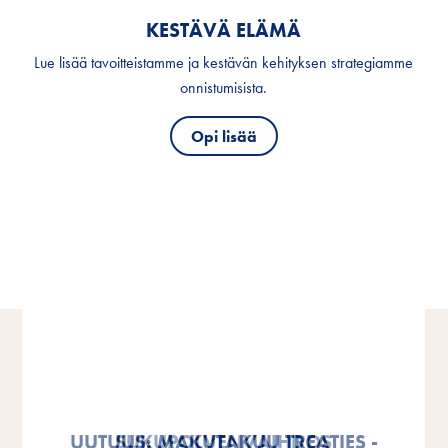
KESTÄVÄ ELÄMÄ
Lue lisää tavoitteistamme ja kestävän kehityksen strategiamme
onnistumisista.
Opi lisää
VITAKRAFT OSALLISTUI HELSINGIN
VITAKRAFT OSALLISTUI HELSINGIN
UUTUUS: MAKUTAKUU TREATIES -
SUKUPOLVENVAIHDOS
SUKUPOLVENVAIHDOS