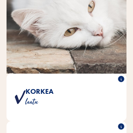
KORKEA
Vitakraftin tuote on lupauksemme sinulle ja lemmikillesi
laatu
täyttää korkeimmat laatustandardit.