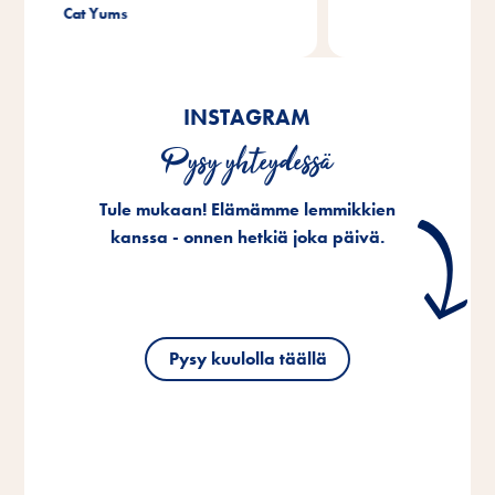
®
Beef Stick
INSTAGRAM
Pysy yhteydessä
Tule mukaan! Elämämme lemmikkien
kanssa - onnen hetkiä joka päivä.
Pysy kuulolla täällä