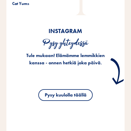
®
Beef Stick
INSTAGRAM
Pysy yhteydessä
Tule mukaan! Elämämme lemmikkien
kanssa - onnen hetkiä joka päivä.
Pysy kuulolla täällä