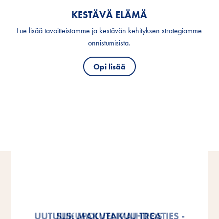
KESTÄVÄ ELÄMÄ
Lue lisää tavoitteistamme ja kestävän kehityksen strategiamme
onnistumisista.
Opi lisää
VITAKRAFT OSALLISTUI HELSINGIN
VITAKRAFT OSALLISTUI HELSINGIN
UUTUUS: MAKUTAKUU TREATIES -
SUKUPOLVENVAIHDOS
SUKUPOLVENVAIHDOS