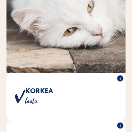
KORKEA
Vitakraftin tuote on lupauksemme sinulle ja lemmikillesi
laatu
täyttää korkeimmat laatustandardit.