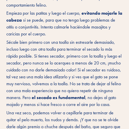
comportamiento felino.
Empieza por las patitas y luego el cuerpo,
evitando mojarle la
cabeza
si se puede, para que no tenga luego problemas de
otitis o conjuntivitis. Intenta calmarle haciéndole masajitos y
caricias por el cuerpo.
Sécale bien primero con una toalla sin estresarle demasiado,
incluso luego con otra toalla para terminar el secado lo más
rápido posible. Si tienes secador, primero con la toalla y luego el
secador, pero nunca se lo acerques a menos de 20 cm, ¡mucho
cuidado con no darle demasiado calor! Si el secador es ruidoso,
tal vez sea una mala idea utilizarlo y si ves que el gato se pone
muy nervioso, volvemos a la toalla. No se trata de dejar al felino
con una mala experiencia que no quiera repetir de ninguna
manera. Pero
el secado es fundamental
, no dejes al gato
mojado y menos si hace fresco o corre el aire por la casa.
Una vez seco, podemos volver a cepillarle para terminar de
quitar el pelo muerto, los nudos y demás. ¡Y que no se te olvide
darle algún
premio
o chuche después del baño, que seguro que