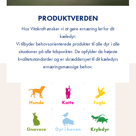
PRODUKTVERDEN
PRODUKTVERDEN
Hos Vitakraft ønsker vi at gøre ernæring let for dit
Hos Vitakraft ønsker vi at gøre ernæring let for dit
kæledyr:
kæledyr:
Vi tilbyder behovsorienterede produkter til alle dyr i alle
Vi tilbyder behovsorienterede produkter til alle dyr i alle
situationer på alle tidspunkter. De opfylder de højeste
situationer på alle tidspunkter. De opfylder de højeste
kvalitetsstandarder og er skræddersyet til dit kæledyrs
kvalitetsstandarder og er skræddersyet til dit kæledyrs
ernæringsmæssige behov.
ernæringsmæssige behov.
Hunde
Katte
Fugle
Gnavere
Dyr i haven
Krybdyr