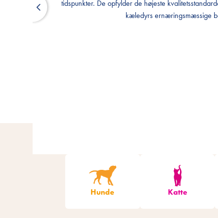
tidspunkter. De opfylder de højeste kvalitetsstandarde
tidspunkter. De opfylder de højeste kvalitetsstandarde
kæledyrs ernæringsmæssige b
kæledyrs ernæringsmæssige b
Hunde
Katte