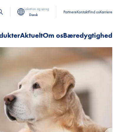
Lokation og sprog
Partnere
Kontakt
Find os
Karriere
Dansk
dukter
Aktuelt
Om os
Bæredygtighed