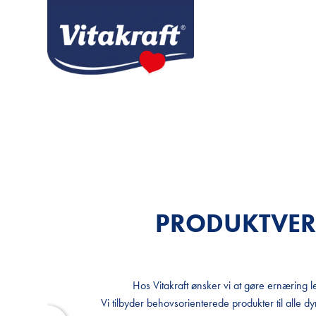
PRODUKTVE
PRODUKTVE
Hos Vitakraft ønsker vi at gøre ernæring le
Hos Vitakraft ønsker vi at gøre ernæring le
Vi tilbyder behovsorienterede produkter til alle dyr 
Vi tilbyder behovsorienterede produkter til alle dyr 