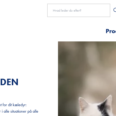
Pro
RDEN
RDEN
t for dit kæledyr:
t for dit kæledyr:
i alle situationer på alle
i alle situationer på alle