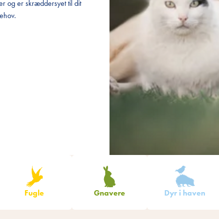
r og er skræddersyet til dit
r og er skræddersyet til dit
ehov.
ehov.
Fugle
Gnavere
Dyr i haven