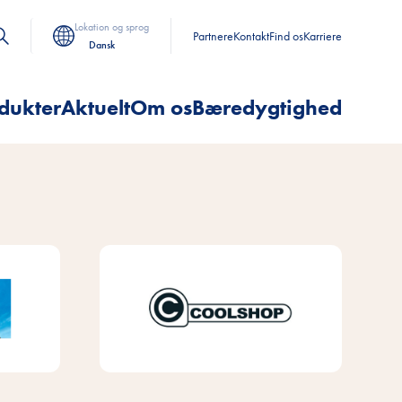
Lokation og sprog
Partnere
Kontakt
Find os
Karriere
Dansk
dukter
Aktuelt
Om os
Bæredygtighed