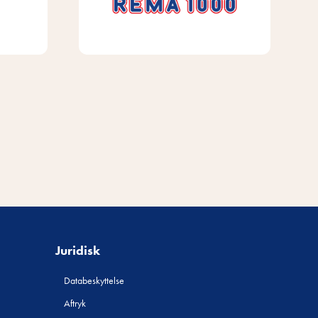
Juridisk
Databeskyttelse
Aftryk