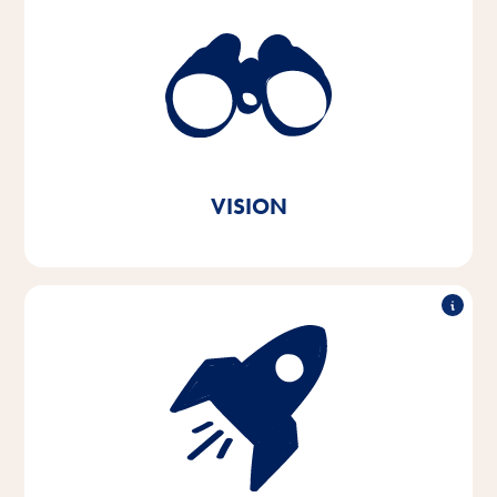
Vi forstår båndet mellem mennesker og dyr og
ønsker at gøre samværet bedre hver dag. I hvert
eneste dyrehjem og overalt i verden.
Tro mod vores brandbudskab;
Vitakraft. med kærlighed.
VISION
Med passion og empati for kæledyrs og deres ejeres
behov udvikler, producerer og distribuerer vi
innovative, behovsbaserede produkter af høj kvalitet.
Gennem bæredygtig handling yder vi vores bidrag til
bevarelsen af vigtige naturressourcer.