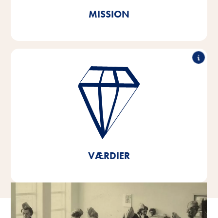
MISSION
Enestående præstationer, samarbejde, innovativ
styrke og ansvarlig handling - det er de søjler, som
vores virksomheds værdier er baseret på.
Disse kerneværdier er fundamentet og retningen for
vores tanker og handlinger, og de hjælper os med at
udvikle os og vokse - både som individuelle
personligheder og som virksomhed.
VÆRDIER