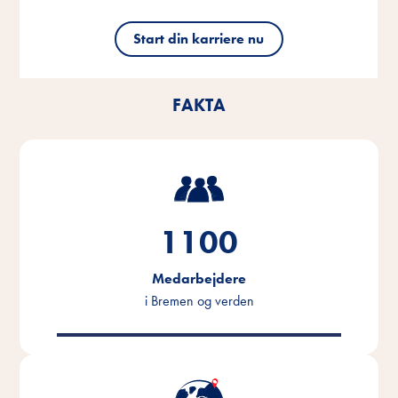
Start din karriere nu
Start din karriere nu
Start din karriere nu
FAKTA
1100
Medarbejdere
i Bremen og verden