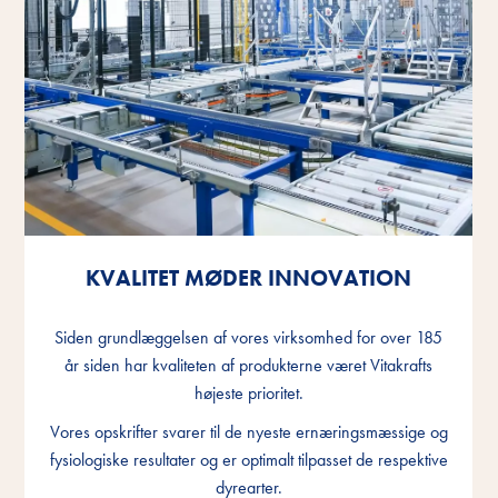
KVALITET MØDER INNOVATION
KVALITET MØDER INNOVATION
KVALITET MØDER INNOVATION
Siden grundlæggelsen af vores virksomhed for over 185
Siden grundlæggelsen af vores virksomhed for over 185
Siden grundlæggelsen af vores virksomhed for over 185
år siden har kvaliteten af produkterne været Vitakrafts
år siden har kvaliteten af produkterne været Vitakrafts
år siden har kvaliteten af produkterne været Vitakrafts
højeste prioritet.
højeste prioritet.
højeste prioritet.
Vores opskrifter svarer til de nyeste ernæringsmæssige og
Vores opskrifter svarer til de nyeste ernæringsmæssige og
Vores opskrifter svarer til de nyeste ernæringsmæssige og
fysiologiske resultater og er optimalt tilpasset de respektive
fysiologiske resultater og er optimalt tilpasset de respektive
fysiologiske resultater og er optimalt tilpasset de respektive
dyrearter.
dyrearter.
dyrearter.