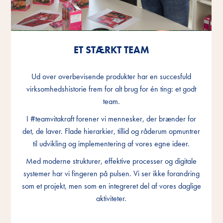
ET STÆRKT TEAM
ET STÆRKT TEAM
ET STÆRKT TEAM
Ud over overbevisende produkter har en succesfuld
Ud over overbevisende produkter har en succesfuld
Ud over overbevisende produkter har en succesfuld
virksomhedshistorie frem for alt brug for én ting: et godt
virksomhedshistorie frem for alt brug for én ting: et godt
virksomhedshistorie frem for alt brug for én ting: et godt
team.
team.
team.
I #teamvitakraft forener vi mennesker, der brænder for
I #teamvitakraft forener vi mennesker, der brænder for
I #teamvitakraft forener vi mennesker, der brænder for
det, de laver. Flade hierarkier, tillid og råderum opmuntrer
det, de laver. Flade hierarkier, tillid og råderum opmuntrer
det, de laver. Flade hierarkier, tillid og råderum opmuntrer
til udvikling og implementering af vores egne ideer.
til udvikling og implementering af vores egne ideer.
til udvikling og implementering af vores egne ideer.
Med moderne strukturer, effektive processer og digitale
Med moderne strukturer, effektive processer og digitale
Med moderne strukturer, effektive processer og digitale
systemer har vi fingeren på pulsen. Vi ser ikke forandring
systemer har vi fingeren på pulsen. Vi ser ikke forandring
systemer har vi fingeren på pulsen. Vi ser ikke forandring
som et projekt, men som en integreret del af vores daglige
som et projekt, men som en integreret del af vores daglige
som et projekt, men som en integreret del af vores daglige
aktiviteter.
aktiviteter.
aktiviteter.