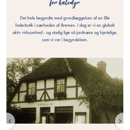
for kæledyr
for kæledyr
for kæledyr
Det hele begyndte med grundlæggelsen af en lille
Det hele begyndte med grundlæggelsen af en lille
Det hele begyndte med grundlæggelsen af en lille
foderbutik i nærheden af Bremen. I dag er vi en globalt
foderbutik i nærheden af Bremen. I dag er vi en globalt
foderbutik i nærheden af Bremen. I dag er vi en globalt
aktiv virksomhed - og stadig lige så jordnære og hjertelige,
aktiv virksomhed - og stadig lige så jordnære og hjertelige,
aktiv virksomhed - og stadig lige så jordnære og hjertelige,
som vi var i begyndelsen.
som vi var i begyndelsen.
som vi var i begyndelsen.