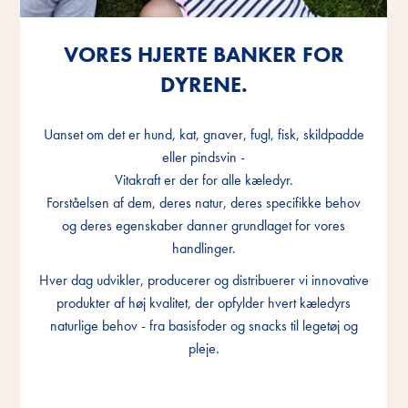
VORES HJERTE BANKER FOR
VORES HJERTE BANKER FOR
VORES HJERTE BANKER FOR
DYRENE.
DYRENE.
DYRENE.
Uanset om det er hund, kat, gnaver, fugl, fisk, skildpadde
Uanset om det er hund, kat, gnaver, fugl, fisk, skildpadde
Uanset om det er hund, kat, gnaver, fugl, fisk, skildpadde
eller pindsvin -
eller pindsvin -
eller pindsvin -
Vitakraft er der for alle kæledyr.
Vitakraft er der for alle kæledyr.
Vitakraft er der for alle kæledyr.
Forståelsen af dem, deres natur, deres specifikke behov
Forståelsen af dem, deres natur, deres specifikke behov
Forståelsen af dem, deres natur, deres specifikke behov
og deres egenskaber danner grundlaget for vores
og deres egenskaber danner grundlaget for vores
og deres egenskaber danner grundlaget for vores
handlinger.
handlinger.
handlinger.
Hver dag udvikler, producerer og distribuerer vi innovative
Hver dag udvikler, producerer og distribuerer vi innovative
Hver dag udvikler, producerer og distribuerer vi innovative
produkter af høj kvalitet, der opfylder hvert kæledyrs
produkter af høj kvalitet, der opfylder hvert kæledyrs
produkter af høj kvalitet, der opfylder hvert kæledyrs
naturlige behov - fra basisfoder og snacks til legetøj og
naturlige behov - fra basisfoder og snacks til legetøj og
naturlige behov - fra basisfoder og snacks til legetøj og
pleje.
pleje.
pleje.