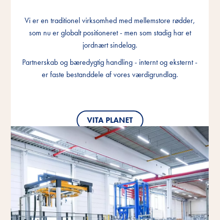
Vi er en traditionel virksomhed med mellemstore rødder,
Vi er en traditionel virksomhed med mellemstore rødder,
Vi er en traditionel virksomhed med mellemstore rødder,
som nu er globalt positioneret - men som stadig har et
som nu er globalt positioneret - men som stadig har et
som nu er globalt positioneret - men som stadig har et
jordnært sindelag.
jordnært sindelag.
jordnært sindelag.
Partnerskab og bæredygtig handling - internt og eksternt -
Partnerskab og bæredygtig handling - internt og eksternt -
Partnerskab og bæredygtig handling - internt og eksternt -
er faste bestanddele af vores værdigrundlag.
er faste bestanddele af vores værdigrundlag.
er faste bestanddele af vores værdigrundlag.
VITA PLANET
VITA PLANET
VITA PLANET