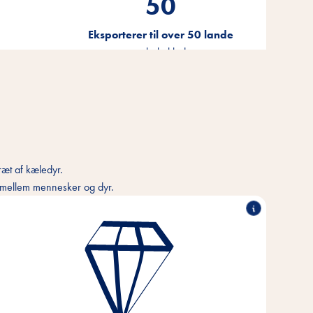
50
Eksporterer til over 50 lande
on
over hele kloden
ræt af kæledyr.
ns mellem mennesker og dyr.
Enestående præstationer, samarbejde, innovativ
styrke og ansvarlig handling - det er de søjler, som
vores virksomheds værdier er baseret på.
Disse kerneværdier er fundamentet og retningen
for vores tanker og handlinger, og de hjælper os