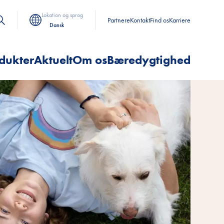
Lokation og sprog
Partnere
Kontakt
Find os
Karriere
Dansk
dukter
Aktuelt
Om os
Bæredygtighed