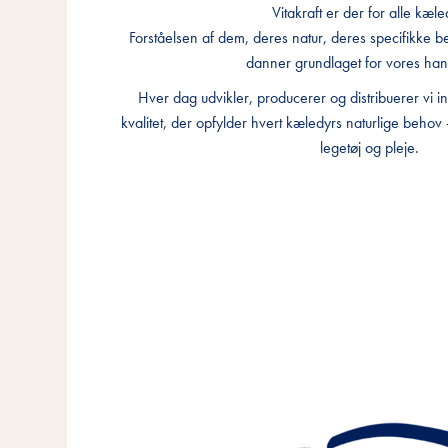
Vitakraft er der for alle kæle
Vitakraft er der for alle kæle
Vitakraft er der for alle kæle
Forståelsen af dem, deres natur, deres specifikke
Forståelsen af dem, deres natur, deres specifikke
Forståelsen af dem, deres natur, deres specifikke
danner grundlaget for vores han
danner grundlaget for vores han
danner grundlaget for vores han
Hver dag udvikler, producerer og distribuerer vi i
Hver dag udvikler, producerer og distribuerer vi i
Hver dag udvikler, producerer og distribuerer vi i
kvalitet, der opfylder hvert kæledyrs naturlige behov -
kvalitet, der opfylder hvert kæledyrs naturlige behov -
kvalitet, der opfylder hvert kæledyrs naturlige behov -
legetøj og pleje.
legetøj og pleje.
legetøj og pleje.