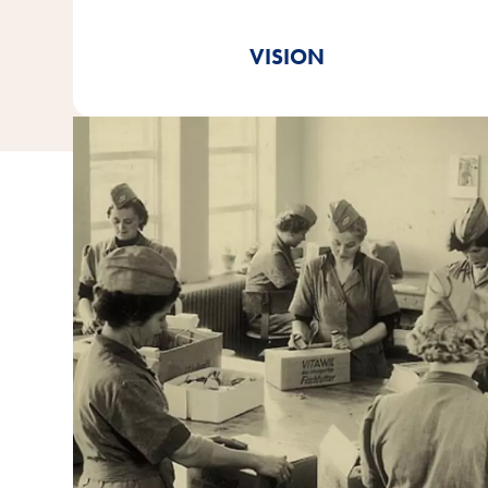
Tro mod vores brandbudskab;
Vitakraft. med kærlighed.
VISION