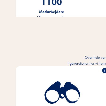
1100
Medarbejdere
i Bremen og verden
Over hele verd
I generationer har vi frem
Vi forstår båndet mellem mennesker og dyr og
ønsker at gøre samværet bedre hver dag. I hvert
eneste dyrehjem og overalt i verden.