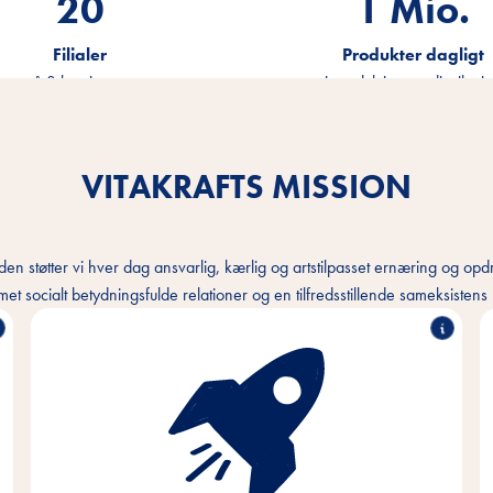
20
1.2
Mio.
Filialer
Produkter dagligt
på 3 kontinenter
i produktion og distributi
VITAKRAFTS MISSION
en støtter vi hver dag ansvarlig, kærlig og artstilpasset ernæring og opd
met socialt betydningsfulde relationer og en tilfredsstillende sameksiste
Med passion og empati for kæledyrs og deres
ejeres behov udvikler, producerer og distribuerer vi
innovative, behovsbaserede produkter af høj
kvalitet. Gennem bæredygtig handling yder vi
vores bidrag til bevarelsen af vigtige