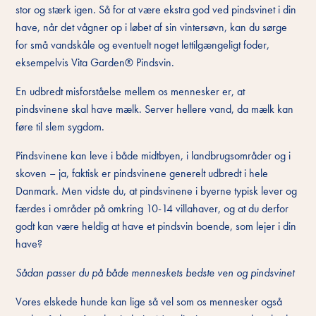
stor og stærk igen. Så for at være ekstra god ved pindsvinet i din
have, når det vågner op i løbet af sin vintersøvn, kan du sørge
for små vandskåle og eventuelt noget lettilgængeligt foder,
eksempelvis Vita Garden® Pindsvin.
En udbredt misforståelse mellem os mennesker er, at
pindsvinene skal have mælk. Server hellere vand, da mælk kan
føre til slem sygdom.
Pindsvinene kan leve i både midtbyen, i landbrugsområder og i
skoven – ja, faktisk er pindsvinene generelt udbredt i hele
Danmark. Men vidste du, at pindsvinene i byerne typisk lever og
færdes i områder på omkring 10-14 villahaver, og at du derfor
godt kan være heldig at have et pindsvin boende, som lejer i din
have?
Sådan passer du på både menneskets bedste ven og pindsvinet
Vores elskede hunde kan lige så vel som os mennesker også