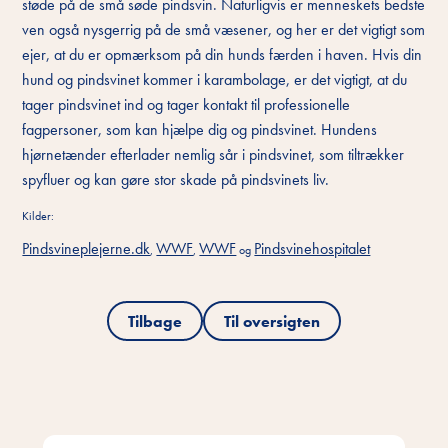
støde på de små søde pindsvin. Naturligvis er menneskets bedste
ven også nysgerrig på de små væsener, og her er det vigtigt som
ejer, at du er opmærksom på din hunds færden i haven. Hvis din
hund og pindsvinet kommer i karambolage, er det vigtigt, at du
tager pindsvinet ind og tager kontakt til professionelle
fagpersoner, som kan hjælpe dig og pindsvinet. Hundens
hjørnetænder efterlader nemlig sår i pindsvinet, som tiltrækker
spyfluer og kan gøre stor skade på pindsvinets liv.
Kilder:
Pindsvineplejerne.dk
WWF
WWF
Pindsvinehospitalet
,
,
og
Tilbage
Til oversigten