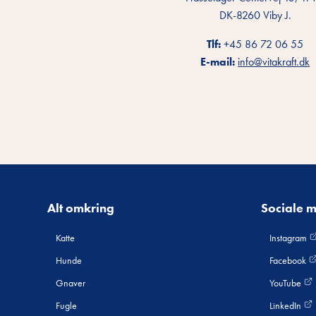
DK-8260 Viby J.
Tlf:
+45 86 72 06 55
E-mail:
info@vitakraft.dk
Alt omkring
Sociale 
Katte
Instagram
Hunde
Facebook
Gnaver
YouTube
Fugle
LinkedIn