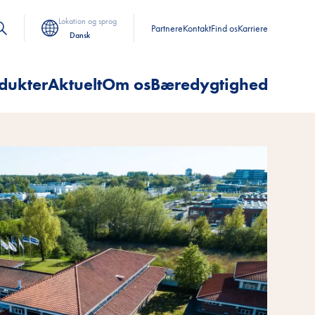
Lokation og sprog
Partnere
Kontakt
Find os
Karriere
Dansk
dukter
Aktuelt
Om os
Bæredygtighed