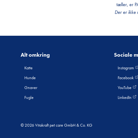
tæller, er
Der er ikke 
Alt omkring
Sociale 
Katte
Instagram
Hunde
Facebook
Gnaver
YouTube
Fugle
LinkedIn
© 2026 Vitakraft pet care GmbH & Co. KG