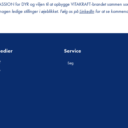
 PASSION for DYR og viljen til at opbygge VITAKRAFT-brandet sammen s
nogen ledige stillinger i øjeblikket. Følg os på
LinkedIn
for at se kommend
medier
Service
Søg