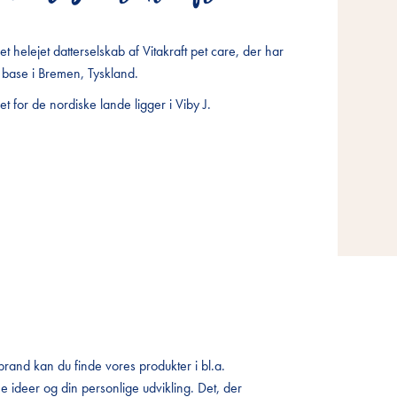
t helejet datterselskab af Vitakraft pet care, der har
t helejet datterselskab af Vitakraft pet care, der har
t helejet datterselskab af Vitakraft pet care, der har
base i Bremen, Tyskland.
base i Bremen, Tyskland.
base i Bremen, Tyskland.
 for de nordiske lande ligger i Viby J.
 for de nordiske lande ligger i Viby J.
 for de nordiske lande ligger i Viby J.
brand kan du finde vores produkter i bl.a.
 ideer og din personlige udvikling. Det, der