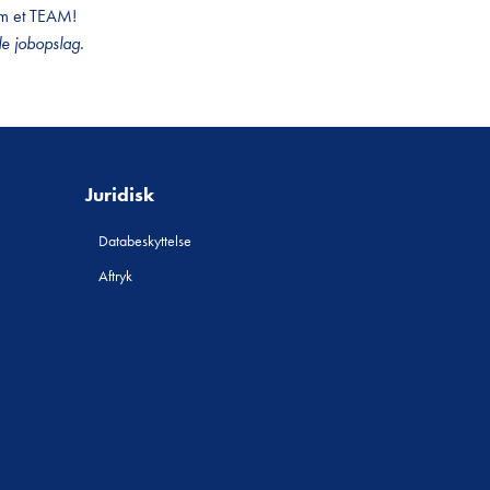
om et TEAM!
e jobopslag.
Juridisk
Databeskyttelse
Aftryk