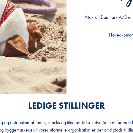
Vitakraft Danmark A/S er e
Vitakraft Danmark A/S er e
Vitakraft Danmark A/S er e
Hovedkontoret
Hovedkontoret
Hovedkontoret
LEDIGE STILLINGER
 og distribution af foder, snacks og tilbehør til kæledyr. Som et førende 
byggemarkeder. I vores uformelle organisation er der altid plads til dine