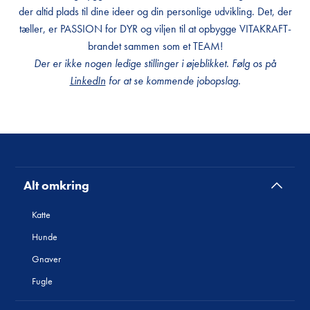
der altid plads til dine ideer og din personlige udvikling. Det, der
tæller, er PASSION for DYR og viljen til at opbygge VITAKRAFT-
brandet sammen som et TEAM!
Der er ikke nogen ledige stillinger i øjeblikket. Følg os på
LinkedIn
for at se kommende jobopslag.
Alt omkring
Katte
Hunde
Gnaver
Fugle