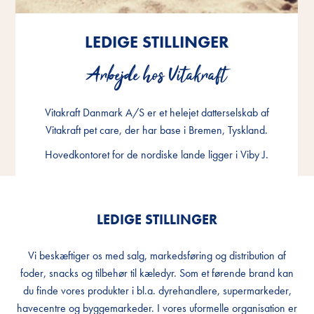
LEDIGE STILLINGER
LEDIGE STILLINGER
LEDIGE STILLINGER
Arbejde hos Vitakraft
Arbejde hos Vitakraft
Arbejde hos Vitakraft
Vitakraft Danmark A/S er et helejet datterselskab af
Vitakraft Danmark A/S er et helejet datterselskab af
Vitakraft Danmark A/S er et helejet datterselskab af
Vitakraft pet care, der har base i Bremen, Tyskland.
Vitakraft pet care, der har base i Bremen, Tyskland.
Vitakraft pet care, der har base i Bremen, Tyskland.
Hovedkontoret for de nordiske lande ligger i Viby J.
Hovedkontoret for de nordiske lande ligger i Viby J.
Hovedkontoret for de nordiske lande ligger i Viby J.
LEDIGE STILLINGER
Vi beskæftiger os med salg, markedsføring og distribution af
foder, snacks og tilbehør til kæledyr. Som et førende brand kan
du finde vores produkter i bl.a. dyrehandlere, supermarkeder,
havecentre og byggemarkeder. I vores uformelle organisation er