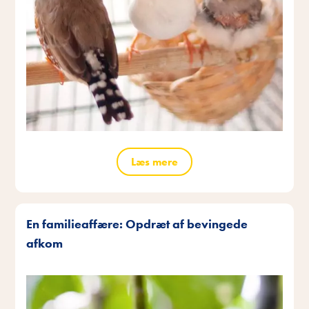
Læs mere
En familieaffære: Opdræt af bevingede
afkom