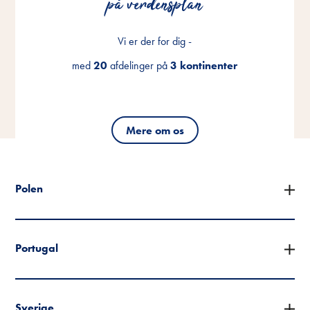
på verdensplan
på verdensplan
på verdensplan
Vi er der for dig -
Vi er der for dig -
Vi er der for dig -
med
med
med
20
20
20
afdelinger på
afdelinger på
afdelinger på
3 kontinenter
3 kontinenter
3 kontinenter
Mere om os
Mere om os
Mere om os
Polen
Portugal
Sverige