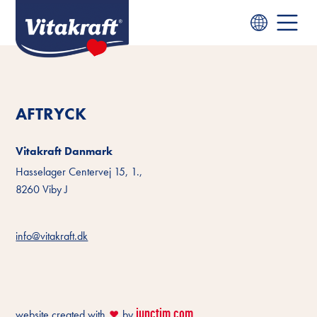
AFTRYCK
Vitakraft Danmark
Hasselager Centervej 15, 1.,
8260 Viby J
info@vitakraft.dk
iunctim.com
website created with
by
❤️