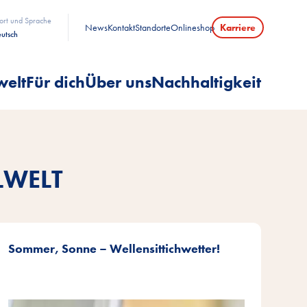
ort und Sprache
News
Kontakt
Standorte
Onlineshop
Karriere
utsch
welt
Für dich
Über uns
Nachhaltigkeit
LWELT
Sommer, Sonne – Wellensittichwetter!