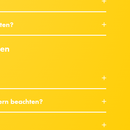
hten?
ten
ern beachten?