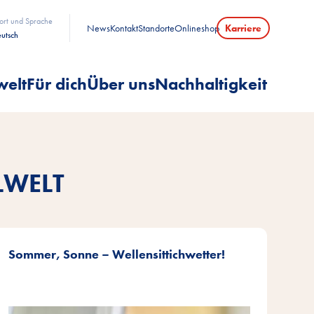
ort und Sprache
News
Kontakt
Standorte
Onlineshop
Karriere
utsch
welt
Für dich
Über uns
Nachhaltigkeit
LWELT
Sommer, Sonne – Wellensittichwetter!