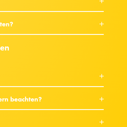
hten?
ten
ern beachten?