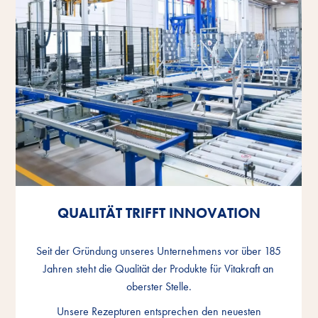
QUALITÄT TRIFFT INNOVATION
QUALITÄT TRIFFT INNOVATION
QUALITÄT TRIFFT INNOVATION
Seit der Gründung unseres Unternehmens vor über 185
Seit der Gründung unseres Unternehmens vor über 185
Seit der Gründung unseres Unternehmens vor über 185
Jahren steht die Qualität der Produkte für Vitakraft an
Jahren steht die Qualität der Produkte für Vitakraft an
Jahren steht die Qualität der Produkte für Vitakraft an
oberster Stelle.
oberster Stelle.
oberster Stelle.
Unsere Rezepturen entsprechen den neuesten
Unsere Rezepturen entsprechen den neuesten
Unsere Rezepturen entsprechen den neuesten