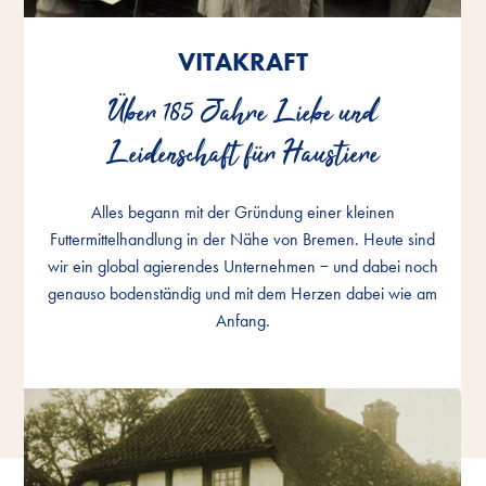
VITAKRAFT
VITAKRAFT
VITAKRAFT
Über 185 Jahre Liebe und
Über 185 Jahre Liebe und
Über 185 Jahre Liebe und
Leidenschaft für Haustiere
Leidenschaft für Haustiere
Leidenschaft für Haustiere
Alles begann mit der Gründung einer kleinen
Alles begann mit der Gründung einer kleinen
Alles begann mit der Gründung einer kleinen
Futtermittelhandlung in der Nähe von Bremen. Heute sind
Futtermittelhandlung in der Nähe von Bremen. Heute sind
Futtermittelhandlung in der Nähe von Bremen. Heute sind
wir ein global agierendes Unternehmen − und dabei noch
wir ein global agierendes Unternehmen − und dabei noch
wir ein global agierendes Unternehmen − und dabei noch
genauso bodenständig und mit dem Herzen dabei wie am
genauso bodenständig und mit dem Herzen dabei wie am
genauso bodenständig und mit dem Herzen dabei wie am
Anfang.
Anfang.
Anfang.