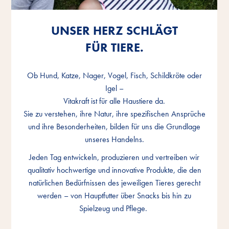
UNSER HERZ SCHLÄGT
UNSER HERZ SCHLÄGT
UNSER HERZ SCHLÄGT
FÜR TIERE.
FÜR TIERE.
FÜR TIERE.
Ob Hund, Katze, Nager, Vogel, Fisch, Schildkröte oder
Ob Hund, Katze, Nager, Vogel, Fisch, Schildkröte oder
Ob Hund, Katze, Nager, Vogel, Fisch, Schildkröte oder
Igel –
Igel –
Igel –
Vitakraft ist für alle Haustiere da.
Vitakraft ist für alle Haustiere da.
Vitakraft ist für alle Haustiere da.
Sie zu verstehen, ihre Natur, ihre spezifischen Ansprüche
Sie zu verstehen, ihre Natur, ihre spezifischen Ansprüche
Sie zu verstehen, ihre Natur, ihre spezifischen Ansprüche
und ihre Besonderheiten, bilden für uns die Grundlage
und ihre Besonderheiten, bilden für uns die Grundlage
und ihre Besonderheiten, bilden für uns die Grundlage
unseres Handelns.
unseres Handelns.
unseres Handelns.
Jeden Tag entwickeln, produzieren und vertreiben wir
Jeden Tag entwickeln, produzieren und vertreiben wir
Jeden Tag entwickeln, produzieren und vertreiben wir
qualitativ hochwertige und innovative Produkte, die den
qualitativ hochwertige und innovative Produkte, die den
qualitativ hochwertige und innovative Produkte, die den
natürlichen Bedürfnissen des jeweiligen Tieres gerecht
natürlichen Bedürfnissen des jeweiligen Tieres gerecht
natürlichen Bedürfnissen des jeweiligen Tieres gerecht
werden – von Hauptfutter über Snacks bis hin zu
werden – von Hauptfutter über Snacks bis hin zu
werden – von Hauptfutter über Snacks bis hin zu
Spielzeug und Pflege.
Spielzeug und Pflege.
Spielzeug und Pflege.