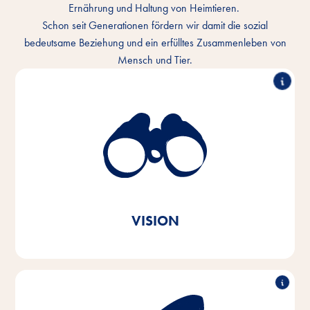
Ernährung und Haltung von Heimtieren.
Schon seit Generationen fördern wir damit die sozial
bedeutsame Beziehung und ein erfülltes Zusammenleben von
Mensch und Tier.
Wir verstehen die innige Bindung von Mensch und
Tier und wollen das Miteinander jeden Tag besser
machen. In jedem Tier-Zuhause und überall auf der
Welt.
Ganz im Sinne unserer Markenbotschaft
Vitakraft. Aus Liebe.
VISION