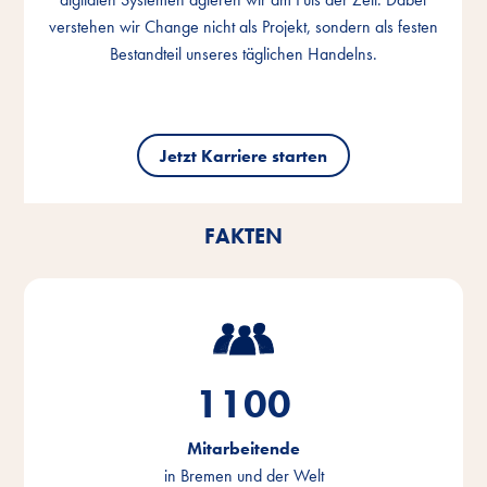
verstehen wir Change nicht als Projekt, sondern als festen
verstehen wir Change nicht als Projekt, sondern als festen
verstehen wir Change nicht als Projekt, sondern als festen
Bestandteil unseres täglichen Handelns.
Bestandteil unseres täglichen Handelns.
Bestandteil unseres täglichen Handelns.
Jetzt Karriere starten
Jetzt Karriere starten
Jetzt Karriere starten
FAKTEN
1100
Mitarbeitende
in Bremen und der Welt