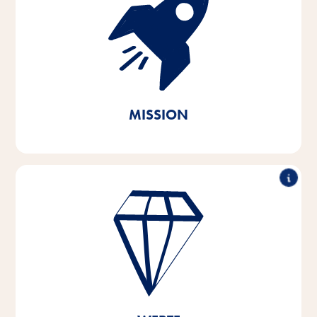
Mit Passion und Empathie für die Bedürfnisse der
Heimtiere und ihrer Halter entwickeln, produzieren
und vertreiben wir innovative, qualitativ hochwertige
und bedarfsgerechte Produkte. Durch nachhaltiges
Handeln leisten wir unseren Beitrag zur Erhaltung der
lebenswichtigen natürlichen Ressourcen.
MISSION
Herausragende Leistung, partnerschaftliches
Arbeiten, Innovationsstärke & verantwortungsvolles
Handeln – das sind die Säulen, auf denen die
Wertvorstellungen unseres Unternehmens basieren.
Diese Kernwerte sind Grundlage und Orientierung
für unser Denken und Handeln, und sie helfen uns
dabei, uns zu entwickeln und zu wachsen – sowohl