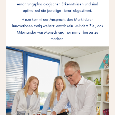
ernährungsphysiologischen Erkenntnissen und sind
ernährungsphysiologischen Erkenntnissen und sind
ernährungsphysiologischen Erkenntnissen und sind
optimal auf die jeweilige Tierart abgestimmt.
optimal auf die jeweilige Tierart abgestimmt.
optimal auf die jeweilige Tierart abgestimmt.
Hinzu kommt der Anspruch, den Markt durch
Hinzu kommt der Anspruch, den Markt durch
Hinzu kommt der Anspruch, den Markt durch
Innovationen stetig weiterzuentwickeln. Mit dem Ziel, das
Innovationen stetig weiterzuentwickeln. Mit dem Ziel, das
Innovationen stetig weiterzuentwickeln. Mit dem Ziel, das
Miteinander von Mensch und Tier immer besser zu
Miteinander von Mensch und Tier immer besser zu
Miteinander von Mensch und Tier immer besser zu
machen.
machen.
machen.