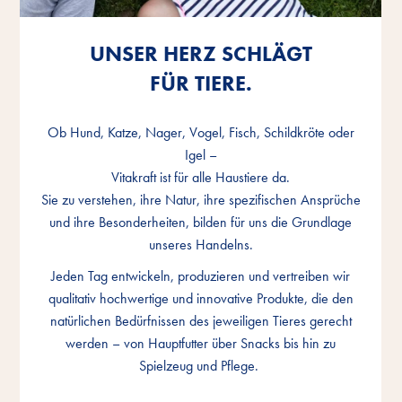
UNSER HERZ SCHLÄGT
UNSER HERZ SCHLÄGT
UNSER HERZ SCHLÄGT
FÜR TIERE.
FÜR TIERE.
FÜR TIERE.
Ob Hund, Katze, Nager, Vogel, Fisch, Schildkröte oder
Ob Hund, Katze, Nager, Vogel, Fisch, Schildkröte oder
Ob Hund, Katze, Nager, Vogel, Fisch, Schildkröte oder
Igel –
Igel –
Igel –
Vitakraft ist für alle Haustiere da.
Vitakraft ist für alle Haustiere da.
Vitakraft ist für alle Haustiere da.
Sie zu verstehen, ihre Natur, ihre spezifischen Ansprüche
Sie zu verstehen, ihre Natur, ihre spezifischen Ansprüche
Sie zu verstehen, ihre Natur, ihre spezifischen Ansprüche
und ihre Besonderheiten, bilden für uns die Grundlage
und ihre Besonderheiten, bilden für uns die Grundlage
und ihre Besonderheiten, bilden für uns die Grundlage
unseres Handelns.
unseres Handelns.
unseres Handelns.
Jeden Tag entwickeln, produzieren und vertreiben wir
Jeden Tag entwickeln, produzieren und vertreiben wir
Jeden Tag entwickeln, produzieren und vertreiben wir
qualitativ hochwertige und innovative Produkte, die den
qualitativ hochwertige und innovative Produkte, die den
qualitativ hochwertige und innovative Produkte, die den
natürlichen Bedürfnissen des jeweiligen Tieres gerecht
natürlichen Bedürfnissen des jeweiligen Tieres gerecht
natürlichen Bedürfnissen des jeweiligen Tieres gerecht
werden – von Hauptfutter über Snacks bis hin zu
werden – von Hauptfutter über Snacks bis hin zu
werden – von Hauptfutter über Snacks bis hin zu
Spielzeug und Pflege.
Spielzeug und Pflege.
Spielzeug und Pflege.