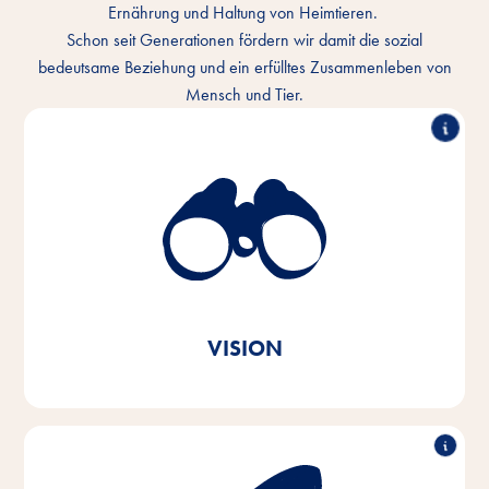
Ernährung und Haltung von Heimtieren.
Schon seit Generationen fördern wir damit die sozial
bedeutsame Beziehung und ein erfülltes Zusammenleben von
Mensch und Tier.
Wir verstehen die innige Bindung von Mensch und
Tier und wollen das Miteinander jeden Tag besser
machen. In jedem Tier-Zuhause und überall auf der
Welt.
Ganz im Sinne unserer Markenbotschaft
Vitakraft. Aus Liebe.
VISION