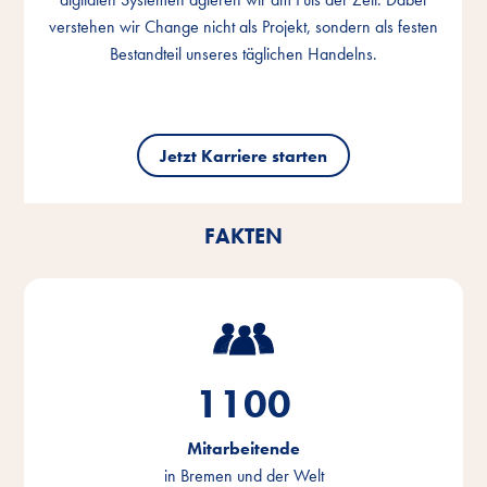
verstehen wir Change nicht als Projekt, sondern als festen
verstehen wir Change nicht als Projekt, sondern als festen
verstehen wir Change nicht als Projekt, sondern als festen
Bestandteil unseres täglichen Handelns.
Bestandteil unseres täglichen Handelns.
Bestandteil unseres täglichen Handelns.
Jetzt Karriere starten
Jetzt Karriere starten
Jetzt Karriere starten
FAKTEN
1100
Mitarbeitende
in Bremen und der Welt