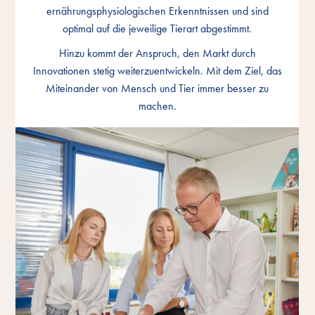
ernährungsphysiologischen Erkenntnissen und sind
ernährungsphysiologischen Erkenntnissen und sind
ernährungsphysiologischen Erkenntnissen und sind
optimal auf die jeweilige Tierart abgestimmt.
optimal auf die jeweilige Tierart abgestimmt.
optimal auf die jeweilige Tierart abgestimmt.
Hinzu kommt der Anspruch, den Markt durch
Hinzu kommt der Anspruch, den Markt durch
Hinzu kommt der Anspruch, den Markt durch
Innovationen stetig weiterzuentwickeln. Mit dem Ziel, das
Innovationen stetig weiterzuentwickeln. Mit dem Ziel, das
Innovationen stetig weiterzuentwickeln. Mit dem Ziel, das
Miteinander von Mensch und Tier immer besser zu
Miteinander von Mensch und Tier immer besser zu
Miteinander von Mensch und Tier immer besser zu
machen.
machen.
machen.