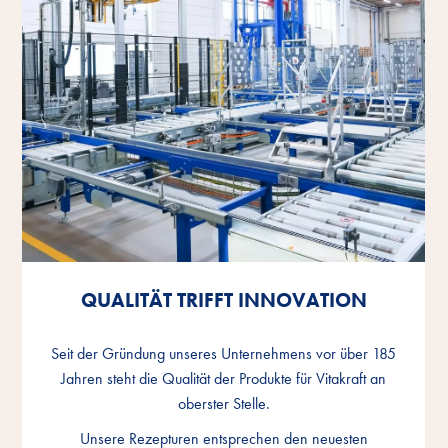
QUALITÄT TRIFFT INNOVATION
QUALITÄT TRIFFT INNOVATION
QUALITÄT TRIFFT INNOVATION
Seit der Gründung unseres Unternehmens vor über 185
Seit der Gründung unseres Unternehmens vor über 185
Seit der Gründung unseres Unternehmens vor über 185
Jahren steht die Qualität der Produkte für Vitakraft an
Jahren steht die Qualität der Produkte für Vitakraft an
Jahren steht die Qualität der Produkte für Vitakraft an
oberster Stelle.
oberster Stelle.
oberster Stelle.
Unsere Rezepturen entsprechen den neuesten
Unsere Rezepturen entsprechen den neuesten
Unsere Rezepturen entsprechen den neuesten