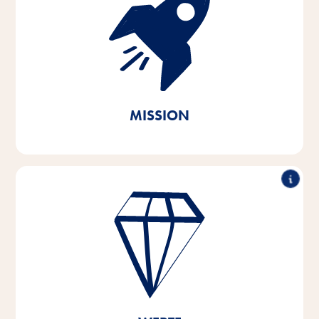
Mit Passion und Empathie für die Bedürfnisse der
Heimtiere und ihrer Halter entwickeln, produzieren
und vertreiben wir innovative, qualitativ hochwertige
und bedarfsgerechte Produkte. Durch nachhaltiges
Handeln leisten wir unseren Beitrag zur Erhaltung der
lebenswichtigen natürlichen Ressourcen.
MISSION
Herausragende Leistung, partnerschaftliches
Arbeiten, Innovationsstärke & verantwortungsvolles
Handeln – das sind die Säulen, auf denen die
Wertvorstellungen unseres Unternehmens basieren.
Diese Kernwerte sind Grundlage und Orientierung
für unser Denken und Handeln, und sie helfen uns
dabei, uns zu entwickeln und zu wachsen – sowohl