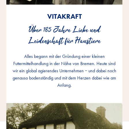
VITAKRAFT
VITAKRAFT
VITAKRAFT
Über 185 Jahre Liebe und
Über 185 Jahre Liebe und
Über 185 Jahre Liebe und
Leidenschaft für Haustiere
Leidenschaft für Haustiere
Leidenschaft für Haustiere
Alles begann mit der Gründung einer kleinen
Alles begann mit der Gründung einer kleinen
Alles begann mit der Gründung einer kleinen
Futtermittelhandlung in der Nähe von Bremen. Heute sind
Futtermittelhandlung in der Nähe von Bremen. Heute sind
Futtermittelhandlung in der Nähe von Bremen. Heute sind
wir ein global agierendes Unternehmen − und dabei noch
wir ein global agierendes Unternehmen − und dabei noch
wir ein global agierendes Unternehmen − und dabei noch
genauso bodenständig und mit dem Herzen dabei wie am
genauso bodenständig und mit dem Herzen dabei wie am
genauso bodenständig und mit dem Herzen dabei wie am
Anfang.
Anfang.
Anfang.