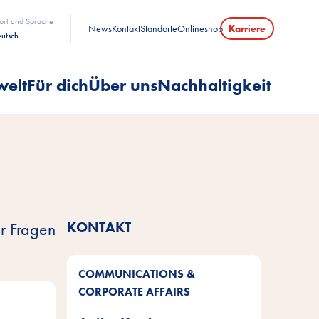
ort und Sprache
News
Kontakt
Standorte
Onlineshop
Karriere
utsch
welt
Für dich
Über uns
Nachhaltigkeit
r Fragen
KONTAKT
COMMUNICATIONS &
CORPORATE AFFAIRS