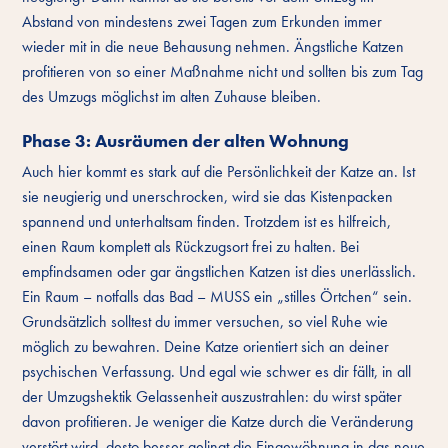
Abstand von mindestens zwei Tagen zum Erkunden immer
wieder mit in die neue Behausung nehmen. Ängstliche Katzen
profitieren von so einer Maßnahme nicht und sollten bis zum Tag
des Umzugs möglichst im alten Zuhause bleiben.
Phase 3: Ausräumen der alten Wohnung
Auch hier kommt es stark auf die Persönlichkeit der Katze an. Ist
sie neugierig und unerschrocken, wird sie das Kistenpacken
spannend und unterhaltsam finden. Trotzdem ist es hilfreich,
einen Raum komplett als Rückzugsort frei zu halten. Bei
empfindsamen oder gar ängstlichen Katzen ist dies unerlässlich.
Ein Raum – notfalls das Bad – MUSS ein „stilles Örtchen“ sein.
Grundsätzlich solltest du immer versuchen, so viel Ruhe wie
möglich zu bewahren. Deine Katze orientiert sich an deiner
psychischen Verfassung. Und egal wie schwer es dir fällt, in all
der Umzugshektik Gelassenheit auszustrahlen: du wirst später
davon profitieren. Je weniger die Katze durch die Veränderung
verstört wird, desto besser gelingt die Eingewöhnung in das neue