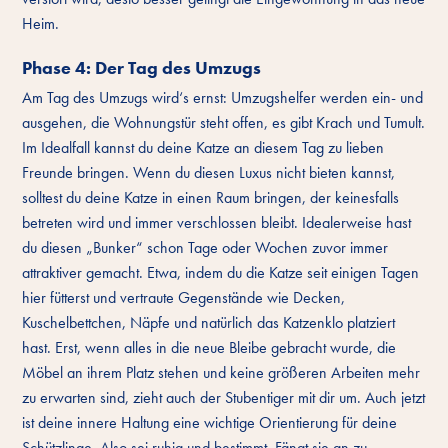
Heim.
Phase 4: Der Tag des Umzugs
Am Tag des Umzugs wird‘s ernst: Umzugshelfer werden ein- und
ausgehen, die Wohnungstür steht offen, es gibt Krach und Tumult.
Im Idealfall kannst du deine Katze an diesem Tag zu lieben
Freunde bringen. Wenn du diesen Luxus nicht bieten kannst,
solltest du deine Katze in einen Raum bringen, der keinesfalls
betreten wird und immer verschlossen bleibt. Idealerweise hast
du diesen „Bunker“ schon Tage oder Wochen zuvor immer
attraktiver gemacht. Etwa, indem du die Katze seit einigen Tagen
hier fütterst und vertraute Gegenstände wie Decken,
Kuschelbettchen, Näpfe und natürlich das Katzenklo platziert
hast. Erst, wenn alles in die neue Bleibe gebracht wurde, die
Möbel an ihrem Platz stehen und keine größeren Arbeiten mehr
zu erwarten sind, zieht auch der Stubentiger mit dir um. Auch jetzt
ist deine innere Haltung eine wichtige Orientierung für deine
Schützlinge. Also sei ruhig und bestimmt. Fängt sie an zu