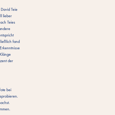
r David Teie
l lieber
nach Teies
 andere
ntspricht
ießlich fand
Erkenntnisse
 Klänge
ozent der
fote bei
usprobieren.
achst.
kommen.