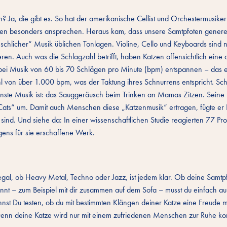
en? Ja, die gibt es. So hat der amerikanische Cellist und Orchestermusike
zen besonders ansprechen. Heraus kam, dass unsere Samtpfoten generel
schlicher“ Musik üblichen Tonlagen. Violine, Cello und Keyboards sind 
en. Auch was die Schlagzahl betrifft, haben Katzen offensichtlich eine
bei Musik von 60 bis 70 Schlägen pro Minute (bpm) entspannen – das e
 von über 1.000 bpm, was der Taktung ihres Schnurrens entspricht. Schl
inste Musik ist: das Sauggeräusch beim Trinken an Mamas Zitzen. Seine 
r Cats“ um. Damit auch Menschen diese „Katzenmusik“ ertragen, fügte er
 sind. Und siehe da: In einer wissenschaftlichen Studie reagierten 77 Pr
gens für sie erschaffene Werk.
 egal, ob Heavy Metal, Techno oder Jazz, ist jedem klar. Ob deine Samtp
annt – zum Beispiel mit dir zusammen auf dem Sofa – musst du einfach a
nst Du testen, ob du mit bestimmten Klängen deiner Katze eine Freude m
n. Denn deine Katze wird nur mit einem zufriedenen Menschen zur Ruhe 