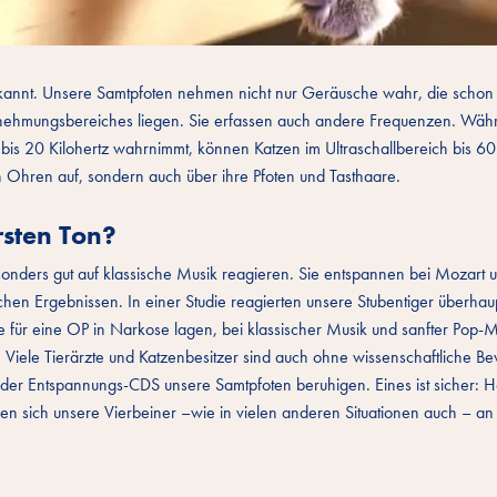
ekannt. Unsere Samtpfoten nehmen nicht nur Geräusche wahr, die schon
nehmungsbereiches liegen. Sie erfassen auch andere Frequenzen. Wäh
s 20 Kilohertz wahrnimmt, können Katzen im Ultraschallbereich bis 60 
 Ohren auf, sondern auch über ihre Pfoten und Tasthaare.
rsten Ton?
sonders gut auf klassische Musik reagieren. Sie entspannen bei Mozart
hen Ergebnissen. In einer Studie reagierten unsere Stubentiger überhaup
ie für eine OP in Narkose lagen, bei klassischer Musik und sanfter Pop-
Viele Tierärzte und Katzenbesitzer sind auch ohne wissenschaftliche B
 oder Entspannungs-CDS unsere Samtpfoten beruhigen. Eines ist sicher: 
eren sich unsere Vierbeiner –wie in vielen anderen Situationen auch – an