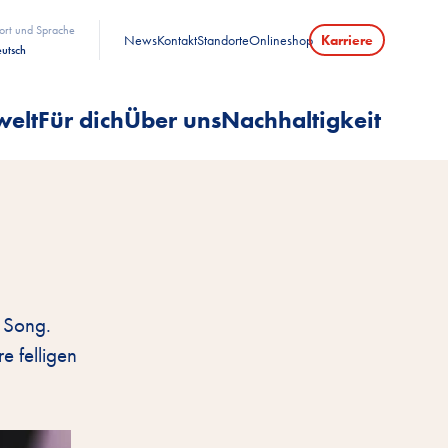
ort und Sprache
News
Kontakt
Standorte
Onlineshop
Karriere
utsch
welt
Für dich
Über uns
Nachhaltigkeit
n Song.
e felligen