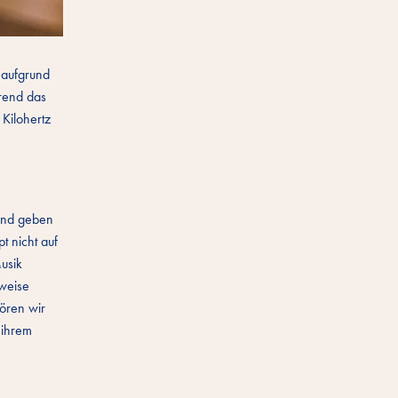
 aufgrund
rend das
Kilohertz
 und geben
t nicht auf
Musik
eweise
Hören wir
 ihrem