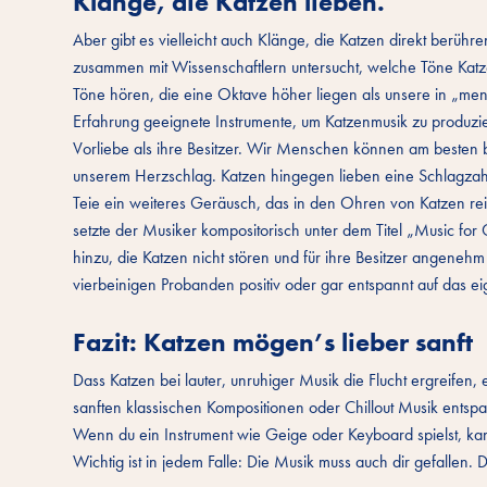
Klänge, die Katzen lieben.
Aber gibt es vielleicht auch Klänge, die Katzen direkt berühr
zusammen mit Wissenschaftlern untersucht, welche Töne Kat
Töne hören, die eine Oktave höher liegen als unsere in „men
Erfahrung geeignete Instrumente, um Katzenmusik zu produzier
Vorliebe als ihre Besitzer. Wir Menschen können am besten 
unserem Herzschlag. Katzen hingegen lieben eine Schlagzahl
Teie ein weiteres Geräusch, das in den Ohren von Katzen re
setzte der Musiker kompositorisch unter dem Titel „Music fo
hinzu, die Katzen nicht stören und für ihre Besitzer angenehm
vierbeinigen Probanden positiv oder gar entspannt auf das ei
Fazit: Katzen mögen’s lieber sanft
Dass Katzen bei lauter, unruhiger Musik die Flucht ergreifen,
sanften klassischen Kompositionen oder Chillout Musik entsp
Wenn du ein Instrument wie Geige oder Keyboard spielst, kan
Wichtig ist in jedem Falle: Die Musik muss auch dir gefalle