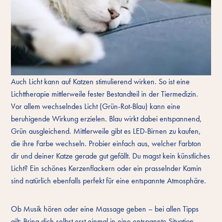
Auch Licht kann auf Katzen stimulierend wirken. So ist eine
Lichttherapie mittlerweile fester Bestandteil in der Tiermedizin.
Vor allem wechselndes Licht (Grün-Rot-Blau) kann eine
beruhigende Wirkung erzielen. Blau wirkt dabei entspannend,
Grün ausgleichend. Mittlerweile gibt es LED-Birnen zu kaufen,
die ihre Farbe wechseln. Probier einfach aus, welcher Farbton
dir und deiner Katze gerade gut gefällt. Du magst kein künstliches
Licht? Ein schönes Kerzenflackern oder ein prasselnder Kamin
sind natürlich ebenfalls perfekt für eine entspannte Atmosphäre.
Ob Musik hören oder eine Massage geben – bei allen Tipps
gilt: Bring dich selbst erst einmal in eine entspannte Situation.