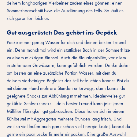
deinem langhaarigen Vierbeiner zudem eines gönnen: einen
Sommerhaarschnitt bzw. die Ausdünnung des Fells. So läuft es
sich garantiert leichter.
Gut ausgerüstet: Das gehört ins Gepäck
Packe immer genug Wasser für dich und deinen besten Freund
ein. Denn manchmal wird ein stattlicher Bach in der Sommerhitze
zu einem mickrigen Rinnsal. Auch die Blaualgenblüte, vor allem
in stehenden Gewässern, kann gefährlich werden. Denke daher
am besten an eine zusätzliche Portion Wasser, mit dem du
deinem vierbeinigen Begleiter das Fell befeuchten kannst. Bist du
mit deinem Hund mehrere Stunden unterwegs, dann kannst du
geeignete Snacks zur Abkühlung mitnehmen. Idealerweise gut
gekühlte Schlecksnacks – dein bester Freund kann jetzt jeden
Milliliter Flüssigkeit gut gebrauchen. Diese halten sich in einem
Kühlbeutel mit Aggregaten mehrere Stunden lang frisch. Und
weil so viel laufen auch ganz schön viel Energie kostet, kannst du
gerne ein paar Leckerlis mehr einpacken. Eine große Auswahl