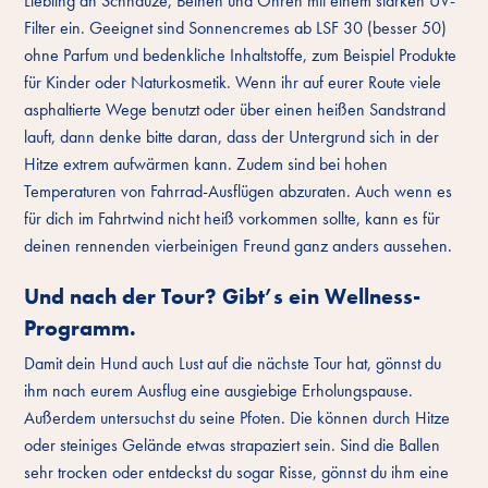
Liebling an Schnauze, Beinen und Ohren mit einem starken UV-
Filter ein. Geeignet sind Sonnencremes ab LSF 30 (besser 50)
ohne Parfum und bedenkliche Inhaltstoffe, zum Beispiel Produkte
für Kinder oder Naturkosmetik. Wenn ihr auf eurer Route viele
asphaltierte Wege benutzt oder über einen heißen Sandstrand
lauft, dann denke bitte daran, dass der Untergrund sich in der
Hitze extrem aufwärmen kann. Zudem sind bei hohen
Temperaturen von Fahrrad-Ausflügen abzuraten. Auch wenn es
für dich im Fahrtwind nicht heiß vorkommen sollte, kann es für
deinen rennenden vierbeinigen Freund ganz anders aussehen.
Und nach der Tour? Gibt’s ein Wellness-
Programm.
Damit dein Hund auch Lust auf die nächste Tour hat, gönnst du
ihm nach eurem Ausflug eine ausgiebige Erholungspause.
Außerdem untersuchst du seine Pfoten. Die können durch Hitze
oder steiniges Gelände etwas strapaziert sein. Sind die Ballen
sehr trocken oder entdeckst du sogar Risse, gönnst du ihm eine