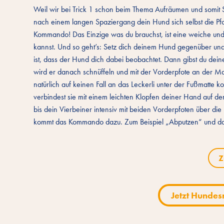
Weil wir bei Trick 1 schon beim Thema Aufräumen und somit 
nach einem langen Spaziergang dein Hund sich selbst die Pfo
Kommando! Das Einzige was du brauchst, ist eine weiche und 
kannst. Und so geht’s: Setz dich deinem Hund gegenüber und l
ist, dass der Hund dich dabei beobachtet. Dann gibst du de
wird er danach schnüffeln und mit der Vorderpfote an der Matte
natürlich auf keinen Fall an das Leckerli unter der Fußmatte 
verbindest sie mit einem leichten Klopfen deiner Hand auf de
bis dein Vierbeiner intensiv mit beiden Vorderpfoten über die
kommt das Kommando dazu. Zum Beispiel „Abputzen“ und dan
Z
Jetzt Hundes