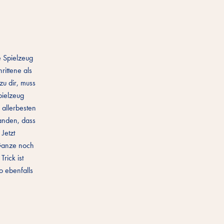
e Spielzeug
rittene als
zu dir, muss
pielzeug
 allerbesten
tanden, dass
Jetzt
 Ganze noch
rick ist
o ebenfalls