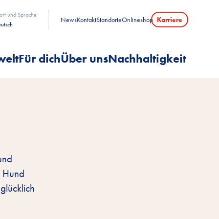
ort und Sprache
News
Kontakt
Standorte
Onlineshop
Karriere
utsch
welt
Für dich
Über uns
Nachhaltigkeit
und
n Hund
glücklich