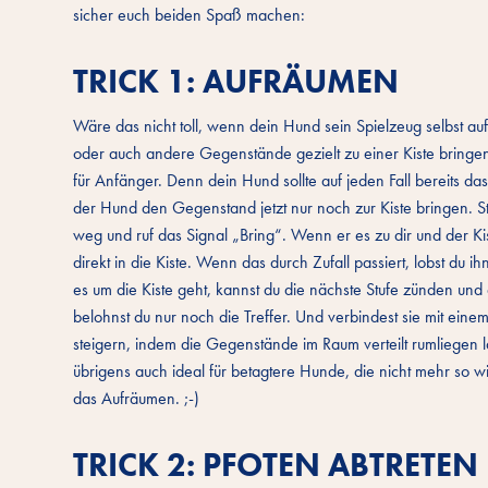
sicher euch beiden Spaß machen:
TRICK 1: AUFRÄUMEN
Wäre das nicht toll, wenn dein Hund sein Spielzeug selbst au
oder auch andere Gegenstände gezielt zu einer Kiste bringen –
für Anfänger. Denn dein Hund sollte auf jeden Fall bereits da
der Hund den Gegenstand jetzt nur noch zur Kiste bringen. St
weg und ruf das Signal „Bring“. Wenn er es zu dir und der Ki
direkt in die Kiste. Wenn das durch Zufall passiert, lobst du 
es um die Kiste geht, kannst du die nächste Stufe zünden und d
belohnst du nur noch die Treffer. Und verbindest sie mit ei
steigern, indem die Gegenstände im Raum verteilt rumliegen l
übrigens auch ideal für betagtere Hunde, die nicht mehr so w
das Aufräumen. ;-)
TRICK 2: PFOTEN ABTRETEN