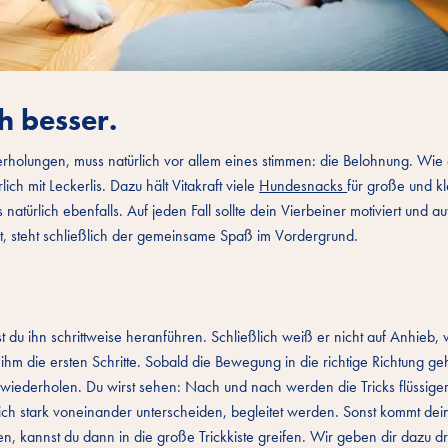
h besser.
olungen, muss natürlich vor allem eines stimmen: die Belohnung. Wie 
ch mit Leckerlis. Dazu hält Vitakraft viele
Hundesnacks
für große und k
s natürlich ebenfalls. Auf jeden Fall sollte dein Vierbeiner motiviert und 
t, steht schließlich der gemeinsame Spaß im Vordergrund.
du ihn schrittweise heranführen. Schließlich weiß er nicht auf Anhieb,
 ihm die ersten Schritte. Sobald die Bewegung in die richtige Richtung geh
iederholen. Du wirst sehen: Nach und nach werden die Tricks flüssiger.
h stark voneinander unterscheiden, begleitet werden. Sonst kommt dei
kannst du dann in die große Trickkiste greifen. Wir geben dir dazu drei