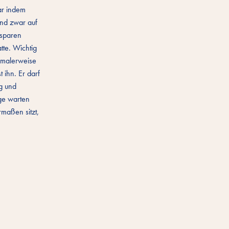
ar indem
Und zwar auf
rsparen
tte. Wichtig
rmalerweise
 ihn. Er darf
ng und
nge warten
rmaßen sitzt,