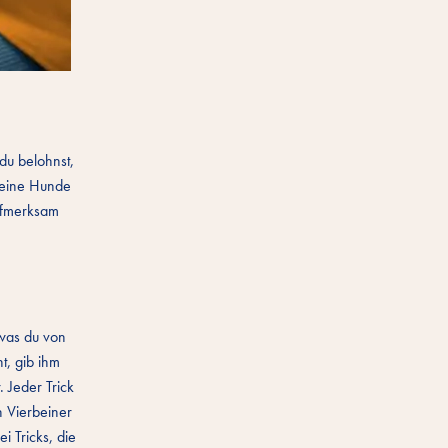
du belohnst,
leine Hunde
aufmerksam
 was du von
t, gib ihm
 Jeder Trick
n Vierbeiner
 Tricks, die