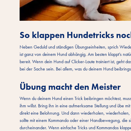
So klappen Hundetricks noc
Neben Geduld und ständigen Übungseinheiten, sprich Wiederh
ist ganz von deinem Hund abhängig. Am besten klappt’s natürli
bereit. Wenn dein Hund auf Clicker-Laute trainiert ist, geht da
bei der Sache sein. Bei allem, was du deinem Hund beibrings
Übung macht den Meister
Wenn du deinem Hund einen Trick beibringen möchtest, musst 
ihm willst. Bring ihn in eine aufmerksame Stellung und übe mit
direkt eine Belohnung. Und dann wiederholen, wiederholen, w
sollte mit einem Kommando oder einer Handbewegung, die sic
durcheinander. Wenn einfache Tricks und Kommandos klappen, 