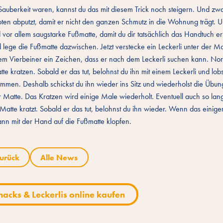
Sauberkeit waren, kannst du das mit diesem Trick noch steigern. Und zw
ten abputzt, damit er nicht den ganzen Schmutz in die Wohnung trägt. 
vor allem saugstarke Fußmatte, damit du dir tatsächlich das Handtuch e
ege die Fußmatte dazwischen. Jetzt verstecke ein Leckerli unter der Ma
inem Vierbeiner ein Zeichen, dass er nach dem Leckerli suchen kann. No
 kratzen. Sobald er das tut, belohnst du ihn mit einem Leckerli und lobst
kommen. Deshalb schickst du ihn wieder ins Sitz und wiederholst die Übu
r Matte. Das Kratzen wird einige Male wiederholt. Eventuell auch so la
 Matte kratzt. Sobald er das tut, belohnst du ihn wieder. Wenn das einige
n mit der Hand auf die Fußmatte klopfen.
urück
Alle News
nacks & Leckerlis online kaufen