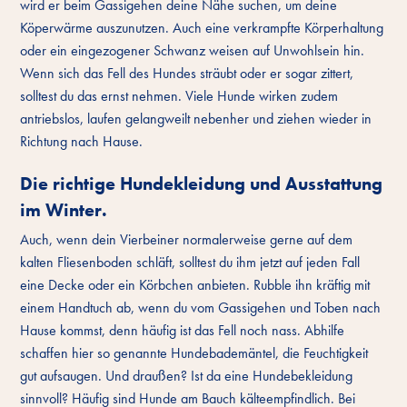
wird er beim Gassigehen deine Nähe suchen, um deine
Köperwärme auszunutzen. Auch eine verkrampfte Körperhaltung
oder ein eingezogener Schwanz weisen auf Unwohlsein hin.
Wenn sich das Fell des Hundes sträubt oder er sogar zittert,
solltest du das ernst nehmen. Viele Hunde wirken zudem
antriebslos, laufen gelangweilt nebenher und ziehen wieder in
Richtung nach Hause.
Die richtige Hundekleidung und Ausstattung
im Winter.
Auch, wenn dein Vierbeiner normalerweise gerne auf dem
kalten Fliesenboden schläft, solltest du ihm jetzt auf jeden Fall
eine Decke oder ein Körbchen anbieten. Rubble ihn kräftig mit
einem Handtuch ab, wenn du vom Gassigehen und Toben nach
Hause kommst, denn häufig ist das Fell noch nass. Abhilfe
schaffen hier so genannte Hundebademäntel, die Feuchtigkeit
gut aufsaugen. Und draußen? Ist da eine Hundebekleidung
sinnvoll? Häufig sind Hunde am Bauch kälteempfindlich. Bei