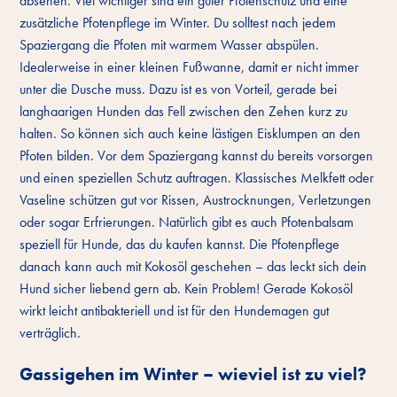
absehen. Viel wichtiger sind ein guter Pfotenschutz und eine
zusätzliche Pfotenpflege im Winter. Du solltest nach jedem
Spaziergang die Pfoten mit warmem Wasser abspülen.
Idealerweise in einer kleinen Fußwanne, damit er nicht immer
unter die Dusche muss. Dazu ist es von Vorteil, gerade bei
langhaarigen Hunden das Fell zwischen den Zehen kurz zu
halten. So können sich auch keine lästigen Eisklumpen an den
Pfoten bilden. Vor dem Spaziergang kannst du bereits vorsorgen
und einen speziellen Schutz auftragen. Klassisches Melkfett oder
Vaseline schützen gut vor Rissen, Austrocknungen, Verletzungen
oder sogar Erfrierungen. Natürlich gibt es auch Pfotenbalsam
speziell für Hunde, das du kaufen kannst. Die Pfotenpflege
danach kann auch mit Kokosöl geschehen – das leckt sich dein
Hund sicher liebend gern ab. Kein Problem! Gerade Kokosöl
wirkt leicht antibakteriell und ist für den Hundemagen gut
verträglich.
Gassigehen im Winter – wieviel ist zu viel?