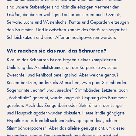
sind unsere Stubentiger sind nicht die einzigen Vertreter der
Felidae
, die diesen wohligen Laut produzieren: auch Ozelots,
Servale, Luchs und Wüstenluchs, Pumas und Geparden erzeugen
den Brummton. Und inzwischen konnte das Geräusch sogar bei
Schleichkatzen und einer Affenart nachgewiesen werden.
Wie machen sie das nur, das Schnurren?
Klar ist: das Schnurren ist das Ergebnis einer komplizierten
Umleitung des Atemluftstromes, an der Körperteile zwischen
Zwerchfell und Kehlkopf beteiligt sind. Aber welche genau?
Katzen besitzen, anders als Menschen, zwei paar Stimmbänder.
Sogenannte „echte“ und „unechte“ Stimmbänder. Letztere, auch
„Vorhoffalte“ genannt, wurde lange als Ursprung des Brummens
gesehen. Auch das Zungenbein oder Blutströme in der Lunge
und Hauptschlagader wurden diskutiert. Heute ist die gängigste
Hypothese: es handelt sich um Schwingungen des „echten
Stimmbänderpaares“. Aber das alleine genügt nicht, um dieses
besondere, sonore Dauergeräusch zu erklären. Es wird auf