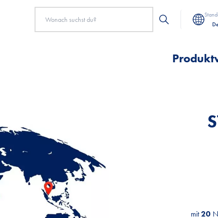
Stand
De
Produkt
mit
mit
mit
20
20
20
N
N
N