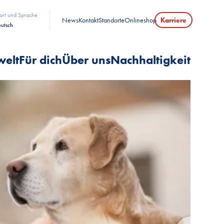
ort und Sprache
News
Kontakt
Standorte
Onlineshop
Karriere
utsch
welt
Für dich
Über uns
Nachhaltigkeit