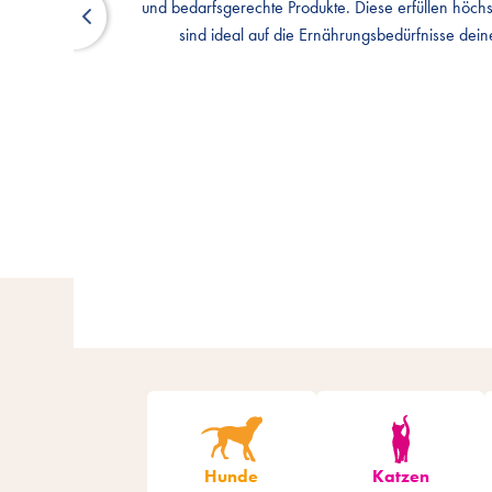
und bedarfsgerechte Produkte. Diese erfüllen höch
und bedarfsgerechte Produkte. Diese erfüllen höch
sind ideal auf die Ernährungsbedürfnisse dein
sind ideal auf die Ernährungsbedürfnisse dein
Hunde
Katzen