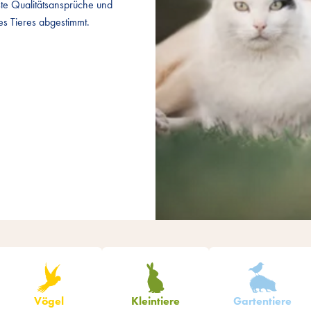
ste Qualitätsansprüche und
ste Qualitätsansprüche und
es Tieres abgestimmt.
es Tieres abgestimmt.
Produkte filtern
Vögel
Kleintiere
Gartentiere