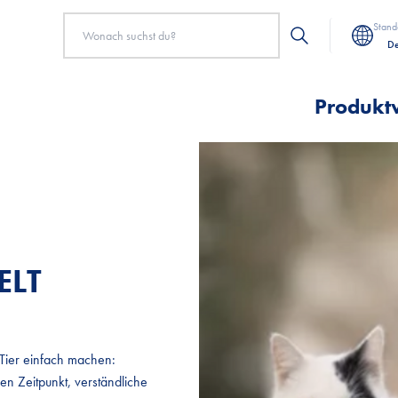
Stand
De
Produkt
ELT
ELT
 Tier einfach machen:
 Tier einfach machen:
den Zeitpunkt, verständliche
den Zeitpunkt, verständliche