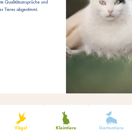
ste Qualitätsansprüche und
ste Qualitätsansprüche und
es Tieres abgestimmt.
es Tieres abgestimmt.
Produkte filtern
Vögel
Kleintiere
Gartentiere