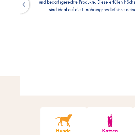
und bedarfsgerechte Produkte. Diese erfüllen höch
und bedarfsgerechte Produkte. Diese erfüllen höch
sind ideal auf die Ernährungsbedürfnisse dein
sind ideal auf die Ernährungsbedürfnisse dein
Hunde
Katzen