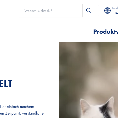
Stand
De
Produkt
ELT
ELT
 Tier einfach machen:
 Tier einfach machen:
den Zeitpunkt, verständliche
den Zeitpunkt, verständliche