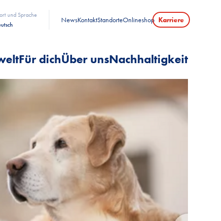
ort und Sprache
News
Kontakt
Standorte
Onlineshop
Karriere
utsch
welt
Für dich
Über uns
Nachhaltigkeit