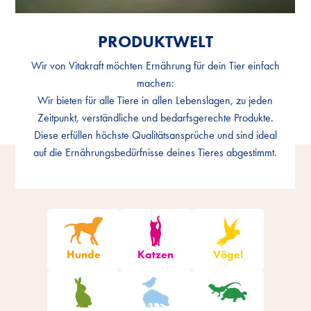
PRODUKTWELT
PRODUKTWELT
Wir von Vitakraft möchten Ernährung für dein Tier einfach
Wir von Vitakraft möchten Ernährung für dein Tier einfach
machen:
machen:
Wir bieten für alle Tiere in allen Lebenslagen, zu jeden
Wir bieten für alle Tiere in allen Lebenslagen, zu jeden
Zeitpunkt, verständliche und bedarfsgerechte Produkte.
Zeitpunkt, verständliche und bedarfsgerechte Produkte.
Diese erfüllen höchste Qualitätsansprüche und sind ideal
Diese erfüllen höchste Qualitätsansprüche und sind ideal
auf die Ernährungsbedürfnisse deines Tieres abgestimmt.
auf die Ernährungsbedürfnisse deines Tieres abgestimmt.
Produkte filtern
Hunde
Katzen
Vögel