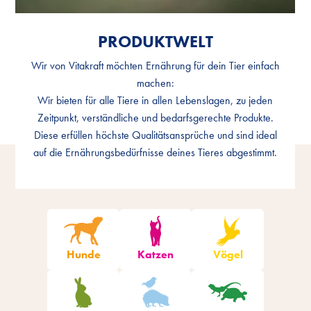
PRODUKTWELT
PRODUKTWELT
Wir von Vitakraft möchten Ernährung für dein Tier einfach
Wir von Vitakraft möchten Ernährung für dein Tier einfach
machen:
machen:
Wir bieten für alle Tiere in allen Lebenslagen, zu jeden
Wir bieten für alle Tiere in allen Lebenslagen, zu jeden
Zeitpunkt, verständliche und bedarfsgerechte Produkte.
Zeitpunkt, verständliche und bedarfsgerechte Produkte.
Diese erfüllen höchste Qualitätsansprüche und sind ideal
Diese erfüllen höchste Qualitätsansprüche und sind ideal
auf die Ernährungsbedürfnisse deines Tieres abgestimmt.
auf die Ernährungsbedürfnisse deines Tieres abgestimmt.
Produkte filtern
Hunde
Katzen
Vögel