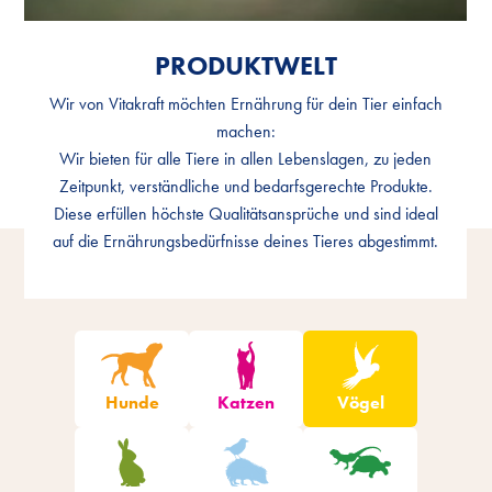
PRODUKTWELT
PRODUKTWELT
Wir von Vitakraft möchten Ernährung für dein Tier einfach
Wir von Vitakraft möchten Ernährung für dein Tier einfach
machen:
machen:
Wir bieten für alle Tiere in allen Lebenslagen, zu jeden
Wir bieten für alle Tiere in allen Lebenslagen, zu jeden
Zeitpunkt, verständliche und bedarfsgerechte Produkte.
Zeitpunkt, verständliche und bedarfsgerechte Produkte.
Diese erfüllen höchste Qualitätsansprüche und sind ideal
Diese erfüllen höchste Qualitätsansprüche und sind ideal
auf die Ernährungsbedürfnisse deines Tieres abgestimmt.
auf die Ernährungsbedürfnisse deines Tieres abgestimmt.
Produkte filtern
Hunde
Katzen
Vögel