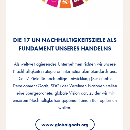
DIE 17 UN NACHHALTIGKEITSZIELE ALS
DIE 17 UN NACHHALTIGKEITSZIELE ALS
DIE 17 UN NACHHALTIGKEITSZIELE ALS
FUNDAMENT UNSERES HANDELNS
FUNDAMENT UNSERES HANDELNS
FUNDAMENT UNSERES HANDELNS
Als weltweit agierendes Unternehmen richten wir unsere
Als weltweit agierendes Unternehmen richten wir unsere
Als weltweit agierendes Unternehmen richten wir unsere
Nachhaltigkeitsstrategie an internationalen Standards aus.
Nachhaltigkeitsstrategie an internationalen Standards aus.
Nachhaltigkeitsstrategie an internationalen Standards aus.
Die 17 Ziele für nachhaltige Entwicklung (Sustainable
Die 17 Ziele für nachhaltige Entwicklung (Sustainable
Die 17 Ziele für nachhaltige Entwicklung (Sustainable
Development Goals, SDG) der Vereinten Nationen stellen
Development Goals, SDG) der Vereinten Nationen stellen
Development Goals, SDG) der Vereinten Nationen stellen
eine übergeordnete, globale Vision dar, zu der wir mit
eine übergeordnete, globale Vision dar, zu der wir mit
eine übergeordnete, globale Vision dar, zu der wir mit
unserem Nachhaltigkeitsengagement einen Beitrag leisten
unserem Nachhaltigkeitsengagement einen Beitrag leisten
unserem Nachhaltigkeitsengagement einen Beitrag leisten
wollen.
wollen.
wollen.
www.globalgoals.org
www.globalgoals.org
www.globalgoals.org