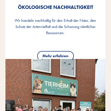
ÖKOLOGISCHE NACHHALTIGKEIT
ÖKOLOGISCHE NACHHALTIGKEIT
ÖKOLOGISCHE NACHHALTIGKEIT
Wir handeln nachhaltig für den Erhalt der Natur, den
Wir handeln nachhaltig für den Erhalt der Natur, den
Wir handeln nachhaltig für den Erhalt der Natur, den
Schutz der Artenvielfalt und die Schonung sämtlicher
Schutz der Artenvielfalt und die Schonung sämtlicher
Schutz der Artenvielfalt und die Schonung sämtlicher
Ressourcen.
Ressourcen.
Ressourcen.
Mehr erfahren
Mehr erfahren
Mehr erfahren