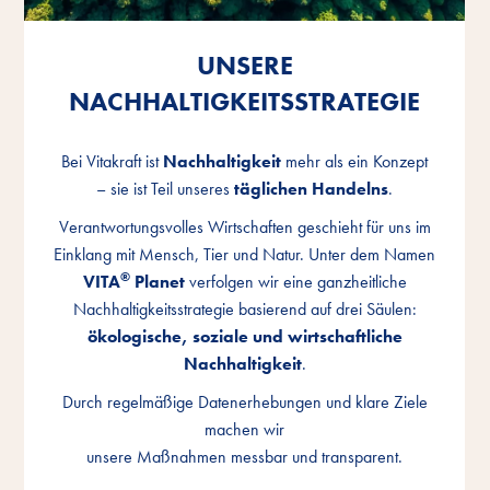
UNSERE
UNSERE
UNSERE
NACHHALTIGKEITSSTRATEGIE
NACHHALTIGKEITSSTRATEGIE
NACHHALTIGKEITSSTRATEGIE
Bei Vitakraft ist
Bei Vitakraft ist
Bei Vitakraft ist
Nachhaltigkeit
Nachhaltigkeit
Nachhaltigkeit
mehr als ein Konzept
mehr als ein Konzept
mehr als ein Konzept
– sie ist Teil unseres
– sie ist Teil unseres
– sie ist Teil unseres
täglichen Handelns
täglichen Handelns
täglichen Handelns
.
.
.
Verantwortungsvolles Wirtschaften geschieht für uns im
Verantwortungsvolles Wirtschaften geschieht für uns im
Verantwortungsvolles Wirtschaften geschieht für uns im
Einklang mit Mensch, Tier und Natur. Unter dem Namen
Einklang mit Mensch, Tier und Natur. Unter dem Namen
Einklang mit Mensch, Tier und Natur. Unter dem Namen
®
®
®
VITA
VITA
VITA
Planet
Planet
Planet
verfolgen wir eine ganzheitliche
verfolgen wir eine ganzheitliche
verfolgen wir eine ganzheitliche
Nachhaltigkeitsstrategie basierend auf drei Säulen:
Nachhaltigkeitsstrategie basierend auf drei Säulen:
Nachhaltigkeitsstrategie basierend auf drei Säulen:
ökologische, soziale und wirtschaftliche
ökologische, soziale und wirtschaftliche
ökologische, soziale und wirtschaftliche
Nachhaltigkeit
Nachhaltigkeit
Nachhaltigkeit
.
.
.
Durch regelmäßige Datenerhebungen und klare Ziele
Durch regelmäßige Datenerhebungen und klare Ziele
Durch regelmäßige Datenerhebungen und klare Ziele
machen wir
machen wir
machen wir
unsere Maßnahmen messbar und transparent.
unsere Maßnahmen messbar und transparent.
unsere Maßnahmen messbar und transparent.