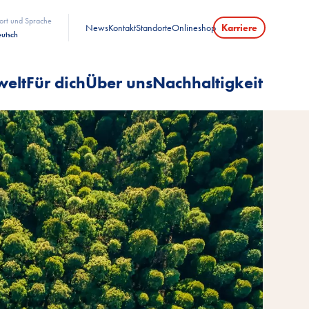
ort und Sprache
News
Kontakt
Standorte
Onlineshop
Karriere
utsch
welt
Für dich
Über uns
Nachhaltigkeit