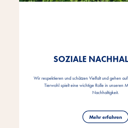
SOZIALE NACHHAL
SOZIALE NACHHAL
SOZIALE NACHHAL
Wir respektieren und schätzen Vielfalt und gehen auf 
Wir respektieren und schätzen Vielfalt und gehen auf 
Wir respektieren und schätzen Vielfalt und gehen auf 
Tierwohl spielt eine wichtige Rolle in unseren
Tierwohl spielt eine wichtige Rolle in unseren
Tierwohl spielt eine wichtige Rolle in unseren
Nachhaltigkeit.
Nachhaltigkeit.
Nachhaltigkeit.
Mehr erfahren
Mehr erfahren
Mehr erfahren