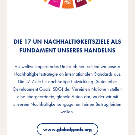
DIE 17 UN NACHHALTIGKEITSZIELE ALS
DIE 17 UN NACHHALTIGKEITSZIELE ALS
DIE 17 UN NACHHALTIGKEITSZIELE ALS
FUNDAMENT UNSERES HANDELNS
FUNDAMENT UNSERES HANDELNS
FUNDAMENT UNSERES HANDELNS
Als weltweit agierendes Unternehmen richten wir unsere
Als weltweit agierendes Unternehmen richten wir unsere
Als weltweit agierendes Unternehmen richten wir unsere
Nachhaltigkeitsstrategie an internationalen Standards aus.
Nachhaltigkeitsstrategie an internationalen Standards aus.
Nachhaltigkeitsstrategie an internationalen Standards aus.
Die 17 Ziele für nachhaltige Entwicklung (Sustainable
Die 17 Ziele für nachhaltige Entwicklung (Sustainable
Die 17 Ziele für nachhaltige Entwicklung (Sustainable
Development Goals, SDG) der Vereinten Nationen stellen
Development Goals, SDG) der Vereinten Nationen stellen
Development Goals, SDG) der Vereinten Nationen stellen
eine übergeordnete, globale Vision dar, zu der wir mit
eine übergeordnete, globale Vision dar, zu der wir mit
eine übergeordnete, globale Vision dar, zu der wir mit
unserem Nachhaltigkeitsengagement einen Beitrag leisten
unserem Nachhaltigkeitsengagement einen Beitrag leisten
unserem Nachhaltigkeitsengagement einen Beitrag leisten
wollen.
wollen.
wollen.
www.globalgoals.org
www.globalgoals.org
www.globalgoals.org