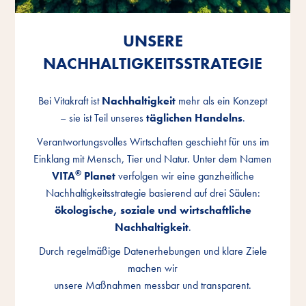
UNSERE
UNSERE
UNSERE
NACHHALTIGKEITSSTRATEGIE
NACHHALTIGKEITSSTRATEGIE
NACHHALTIGKEITSSTRATEGIE
Bei Vitakraft ist
Bei Vitakraft ist
Bei Vitakraft ist
Nachhaltigkeit
Nachhaltigkeit
Nachhaltigkeit
mehr als ein Konzept
mehr als ein Konzept
mehr als ein Konzept
– sie ist Teil unseres
– sie ist Teil unseres
– sie ist Teil unseres
täglichen Handelns
täglichen Handelns
täglichen Handelns
.
.
.
Verantwortungsvolles Wirtschaften geschieht für uns im
Verantwortungsvolles Wirtschaften geschieht für uns im
Verantwortungsvolles Wirtschaften geschieht für uns im
Einklang mit Mensch, Tier und Natur. Unter dem Namen
Einklang mit Mensch, Tier und Natur. Unter dem Namen
Einklang mit Mensch, Tier und Natur. Unter dem Namen
®
®
®
VITA
VITA
VITA
Planet
Planet
Planet
verfolgen wir eine ganzheitliche
verfolgen wir eine ganzheitliche
verfolgen wir eine ganzheitliche
Nachhaltigkeitsstrategie basierend auf drei Säulen:
Nachhaltigkeitsstrategie basierend auf drei Säulen:
Nachhaltigkeitsstrategie basierend auf drei Säulen:
ökologische, soziale und wirtschaftliche
ökologische, soziale und wirtschaftliche
ökologische, soziale und wirtschaftliche
Nachhaltigkeit
Nachhaltigkeit
Nachhaltigkeit
.
.
.
Durch regelmäßige Datenerhebungen und klare Ziele
Durch regelmäßige Datenerhebungen und klare Ziele
Durch regelmäßige Datenerhebungen und klare Ziele
machen wir
machen wir
machen wir
unsere Maßnahmen messbar und transparent.
unsere Maßnahmen messbar und transparent.
unsere Maßnahmen messbar und transparent.