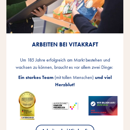
ARBEITEN BEI VITAKRAFT
ARBEITEN BEI VITAKRAFT
ARBEITEN BEI VITAKRAFT
Um 185 Jahre erfolgreich am Markt bestehen und
Um 185 Jahre erfolgreich am Markt bestehen und
Um 185 Jahre erfolgreich am Markt bestehen und
wachsen zu können, braucht es vor allem zwei Dinge:
wachsen zu können, braucht es vor allem zwei Dinge:
wachsen zu können, braucht es vor allem zwei Dinge:
Ein starkes Team
Ein starkes Team
Ein starkes Team
(mit tollen Menschen)
(mit tollen Menschen)
(mit tollen Menschen)
und viel
und viel
und viel
Herzblut!
Herzblut!
Herzblut!