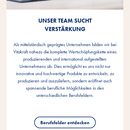
UNSER TEAM SUCHT
UNSER TEAM SUCHT
UNSER TEAM SUCHT
VERSTÄRKUNG
VERSTÄRKUNG
VERSTÄRKUNG
Als mittelständisch geprägtes Unternehmen bilden wir bei
Als mittelständisch geprägtes Unternehmen bilden wir bei
Als mittelständisch geprägtes Unternehmen bilden wir bei
Vitakraft nahezu die komplette Wertschöpfungskette eines
Vitakraft nahezu die komplette Wertschöpfungskette eines
Vitakraft nahezu die komplette Wertschöpfungskette eines
produzierenden und international aufgestellten
produzierenden und international aufgestellten
produzierenden und international aufgestellten
Unternehmens ab. Dies ermöglicht es uns nicht nur
Unternehmens ab. Dies ermöglicht es uns nicht nur
Unternehmens ab. Dies ermöglicht es uns nicht nur
innovative und hochwertige Produkte zu entwickeln, zu
innovative und hochwertige Produkte zu entwickeln, zu
innovative und hochwertige Produkte zu entwickeln, zu
produzieren und auszuliefern, sondern eröffnet auch
produzieren und auszuliefern, sondern eröffnet auch
produzieren und auszuliefern, sondern eröffnet auch
spannende berufliche Möglichkeiten in den
spannende berufliche Möglichkeiten in den
spannende berufliche Möglichkeiten in den
unterschiedlichen Berufsfeldern.
unterschiedlichen Berufsfeldern.
unterschiedlichen Berufsfeldern.
Berufsfelder entdecken
Berufsfelder entdecken
Berufsfelder entdecken