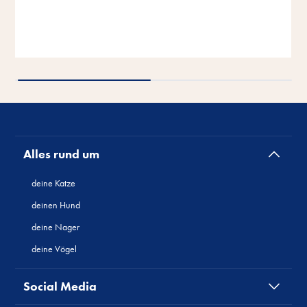
Jetzt Ausbildungsleiterin Christin anrufen
Jetzt Ausbildungsleiterin Christin anrufen
Alles rund um
deine Katze
deinen Hund
deine Nager
deine Vögel
Social Media