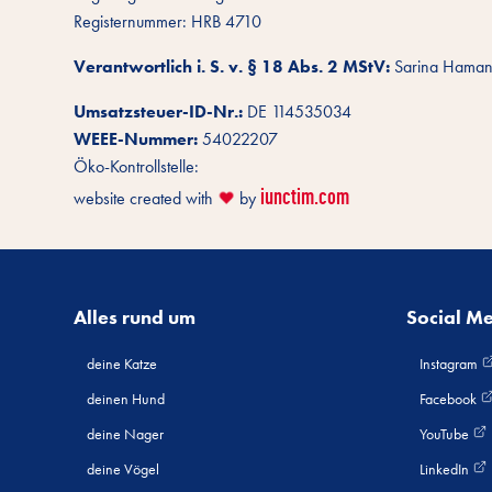
Registernummer: HRB 4710
Verantwortlich i. S. v. § 18 Abs. 2 MStV:
Sarina Hama
Umsatzsteuer-ID-Nr.:
DE 114535034
WEEE-Nummer:
54022207
Öko-Kontrollstelle:
iunctim.com
website created with
by
❤️
Alles rund um
Social M
deine Katze
Instagram
deinen Hund
Facebook
deine Nager
YouTube
deine Vögel
LinkedIn