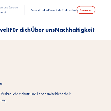
ort und Sprache
News
Kontakt
Standorte
Onlineshop
Karriere
utsch
welt
Für dich
Über uns
Nachhaltigkeit
e:
Verbraucherschutz und Lebensmittelsicherheit
hung