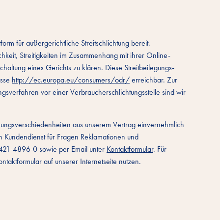
form für außergerichtliche Streitschlichtung bereit.
chkeit, Streitigkeiten im Zusammenhang mit ihrer Online-
chaltung eines Gerichts zu klären. Diese Streitbeilegungs-
resse
http://ec.europa.eu/consumers/odr/
erreichbar. Zur
gsverfahren vor einer Verbraucherschlichtungsstelle sind wir
nungsverschiedenheiten aus unserem Vertrag einvernehmlich
en Kundendienst für Fragen Reklamationen und
0421-4896-0 sowie per Email unter
Kontaktformular
. Für
taktformular auf unserer Internetseite nutzen.