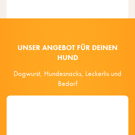
Nach
oben
UNSER ANGEBOT FÜR DEINEN
HUND
Dogwurst, Hundesnacks, Leckerlis und
Bedarf