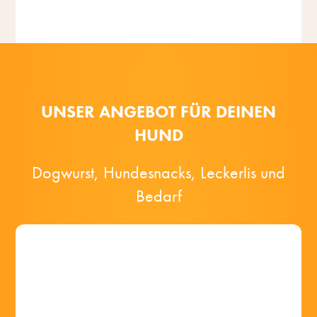
Nach
oben
UNSER ANGEBOT FÜR DEINEN
HUND
Dogwurst, Hundesnacks, Leckerlis und
Bedarf