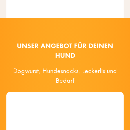
Nach
oben
UNSER ANGEBOT FÜR DEINEN
HUND
Dogwurst, Hundesnacks, Leckerlis und
Bedarf