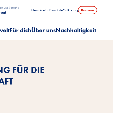
ort und Sprache
News
Kontakt
Standorte
Onlineshop
Karriere
utsch
welt
Für dich
Über uns
Nachhaltigkeit
G FÜR DIE
AFT